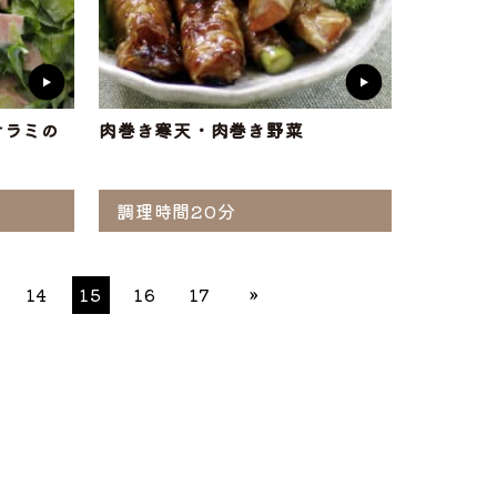
サラミの
肉巻き寒天・肉巻き野菜
調理時間20分
14
15
16
17
»