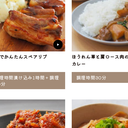
でかんたんスペアリブ
ほうれん草と肩ロース肉
カレー
理時間漬け込み1時間＋調理
調理時間30分
0分
選ぶ