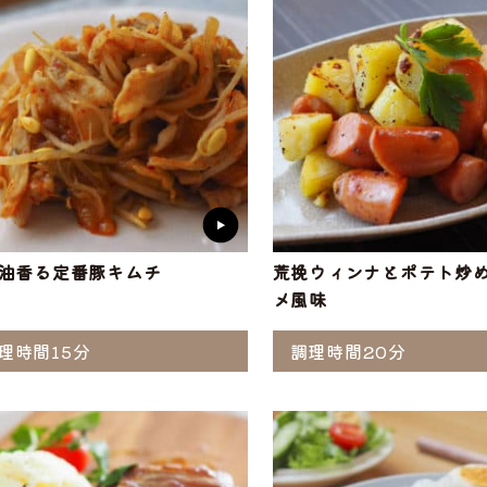
油香る定番豚キムチ
荒挽ウィンナとポテト炒め
メ風味
理時間15分
調理時間20分
選ぶ