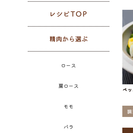
レシピTOP
生肉から選
ギフト一覧
ロース
ハム
肩ロース
ベーコン
精肉と加
ウィン
モモ
精肉のギフト
のギフ
ロース
肩ロース
ペッ
モモ
調
バラ