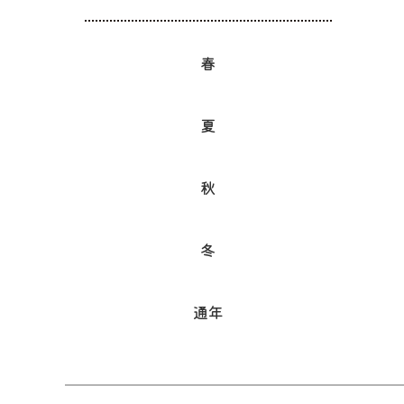
春
夏
秋
冬
通年