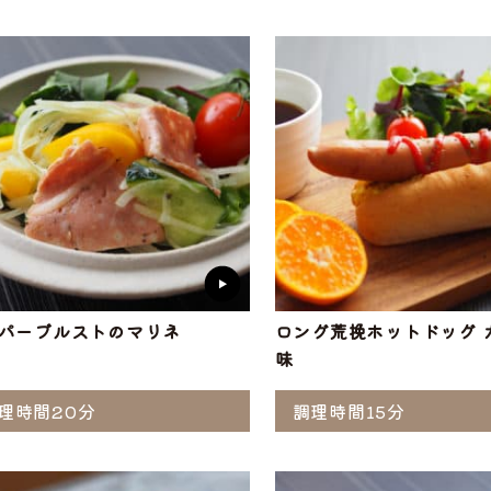
ぶ
工品
ナ
ソーセージ
バラ
アイスバイン
ヒレ
惣菜・レトル
こま切れ
加工品の
ト
・ひき肉
ギフト
パーブルストのマリネ
ロング荒挽ホットドッグ 
味
理時間20分
調理時間15分