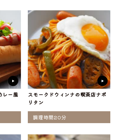
ト
味付け肉
・ホルモン
カレー風
スモークドウィンナの喫茶店ナポ
リタン
調理時間20分