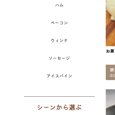
ハム
ベーコン
ウィンナ
お家
ソーセージ
調
3
アイスバイン
シーンから