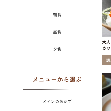
朝食
昼食
大人
カツ
夕食
調
メニューか
メインのおかず