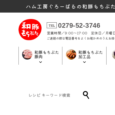
ハム工房ぐろーばるの和豚もちぶ
0279-52-3746
TEL
営業時間／9:00～17:00 定休日／月
ご連絡の際は電話番号をよくお確かめのうえお掛
和豚もちぶた
和豚もちぶた
豚肉
加工品
和豚もちぶた
和豚もちぶた
ギフト商品
加工品トップ
豚肉トップ
トップ