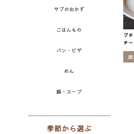
サブのおかず
ごはんもの
プチ
チー
パン・ピザ
調
めん
鍋・スープ
季節から選