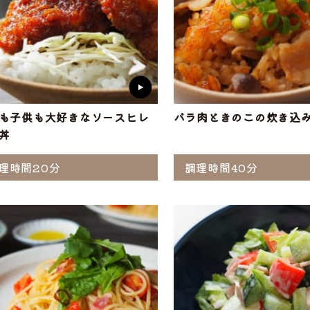
も子供も大好きなソースヒレ
バラ肉ときのこの炊き込
丼
理時間20分
調理時間40分
ら選ぶ