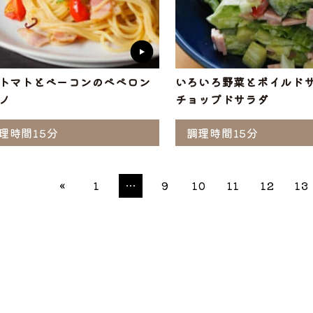
トマトとベーコンのペペロン
いろいろ野菜とボイルド
ノ
チョップドサラダ
理時間15分
調理時間15分
«
1
…
9
10
11
12
13
ぶ