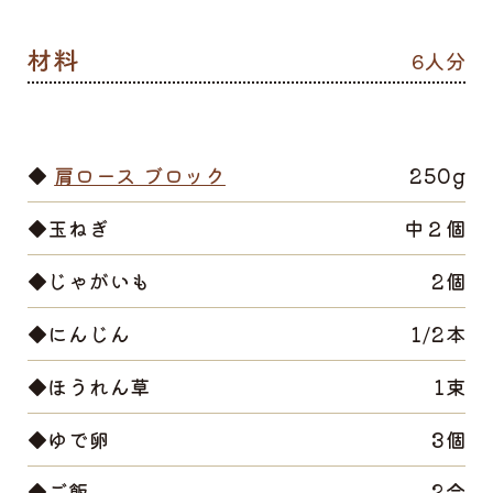
6人分
◆
肩ロース ブロック
250g
◆玉ねぎ
中２個
◆じゃがいも
2個
◆にんじん
1/2本
◆ほうれん草
1束
◆ゆで卵
3個
◆ご飯
2合