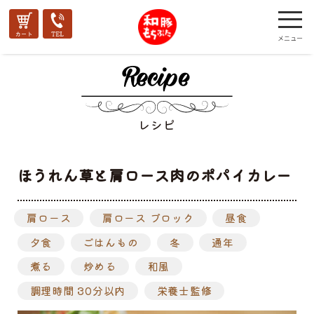
レシピ
ほうれん草と肩ロース肉のポパイカレー
肩ロース
肩ロース ブロック
昼食
夕食
ごはんもの
冬
通年
煮る
炒める
和風
調理時間 30分以内
栄養士監修