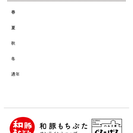
春
夏
秋
冬
通年