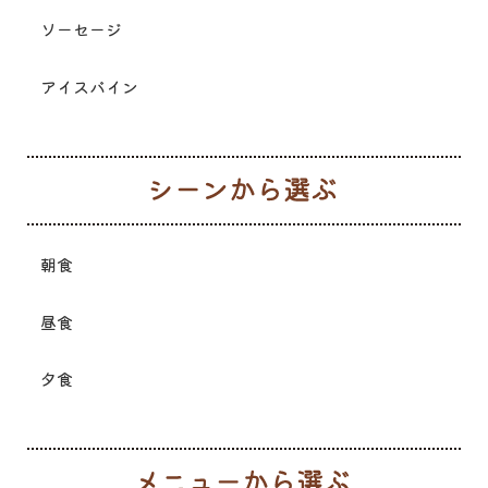
ソーセージ
アイスバイン
シ
朝食
昼食
夕食
メ