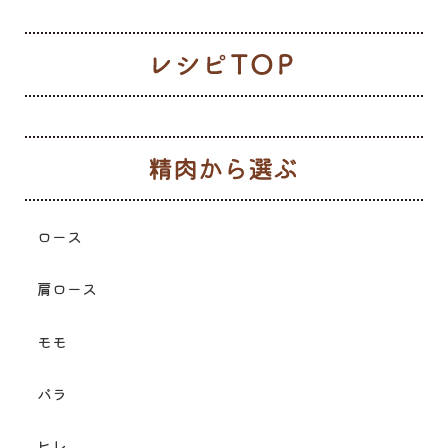
レ
生
ロース
肩ロース
モモ
バラ
ヒレ