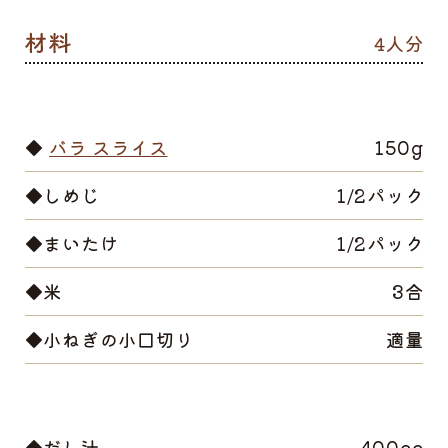
4人分
◆
バラ スライス
150g
◆しめじ
1/2パック
◆まいたけ
1/2パック
◆米
3合
◆小ねぎの小口切り
適量
◆だし汁
400cc