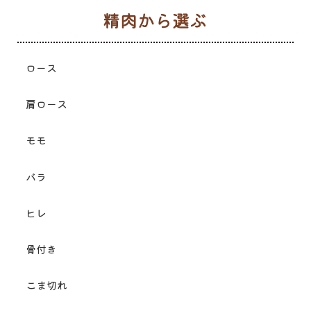
生
ロース
肩ロース
モモ
バラ
ヒレ
骨付き
こま切れ