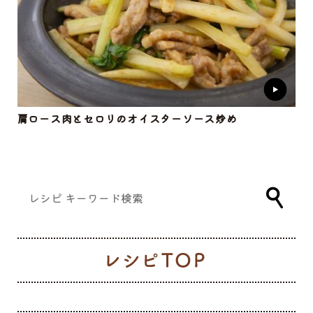
肩ロース肉とセロリのオイスターソース炒め
レ