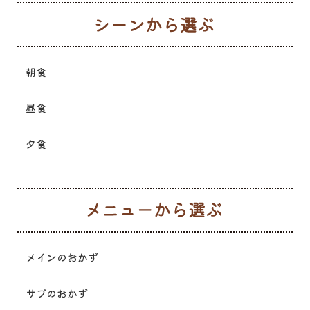
シ
朝食
昼食
夕食
メ
メインのおかず
サブのおかず