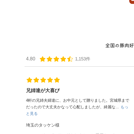
全国の豚肉好
4.80
1,153件
ラフティーにして大変満足
、野菜もかなり良い味になりこ
からいろいろメニューを考えてみます。楽しみにな...
もっ
宮城県まで
と見る
..
もっ
ティモティ様
バラ ブロック（皮付き）