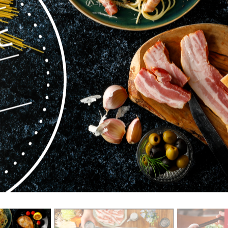
工品
ナ
ソーセージ
バラ
アイスバイン
ヒレ
惣菜・レトル
こま切れ
加工品の
ト
・ひき肉
ギフト