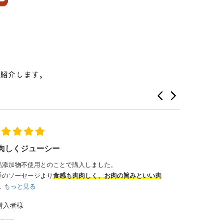
紹介します。
オーブンでじっくり焼いたら最高💕
しゃぶ
ホームパーティのメインディッシュとして購入しました。
ボ
以前、私
リューミーで味も見た目も最高でした。
今回はお
KKozue 様
...
もっと
ムネムネ
【冷凍商品】厚切りスペアリブ １口カット