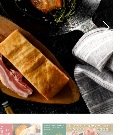
ト
味付け肉
・ホルモン