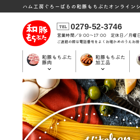
ハム工房ぐろーばるの和豚もちぶたオンライン
0279-52-3746
TEL
営業時間／9:00～17:00 定休日／月
ご連絡の際は電話番号をよくお確かめのうえお掛
和豚もちぶた
和豚もちぶた
豚肉
加工品
和豚もちぶた
和豚もちぶた
ギフト商品
加工品トップ
豚肉トップ
トップ