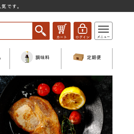
人気です。
品
調味料
定期便