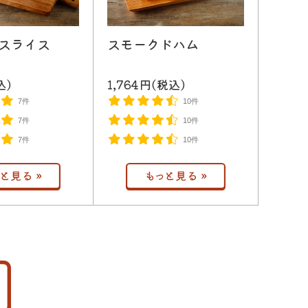
 スライス
スモークドハム
込)
1,764円(税込)
7件
10件
7件
10件
7件
10件