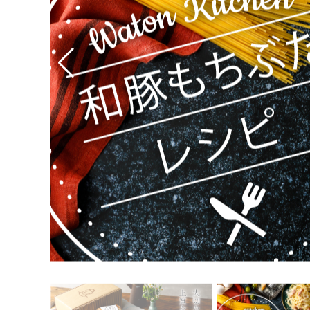
ギフト一覧
ロース
ハム
肩ロース
ベーコン
精肉と加
ウィン
モモ
精肉のギフト
のギフ