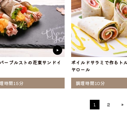
パーブルストの花束サンドイ
ボイルドサラミで作るト
ヤロール
理時間15分
調理時間10分
1
2
»
ぶ