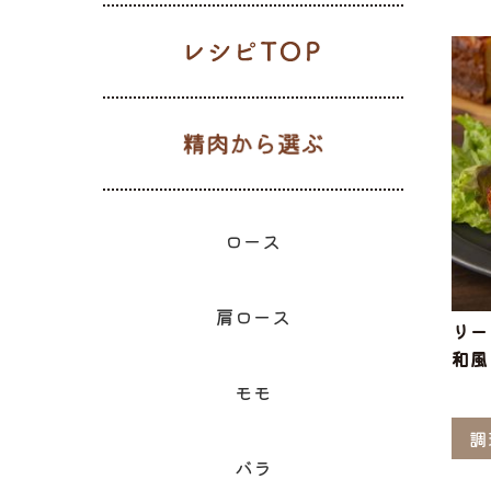
レシピTOP
生肉から選
ギフト一覧
ロース
ハム
肩ロース
ベーコン
精肉と加
ウィン
モモ
精肉のギフト
のギフ
ロース
肩ロース
リー
和風
モモ
調
バラ