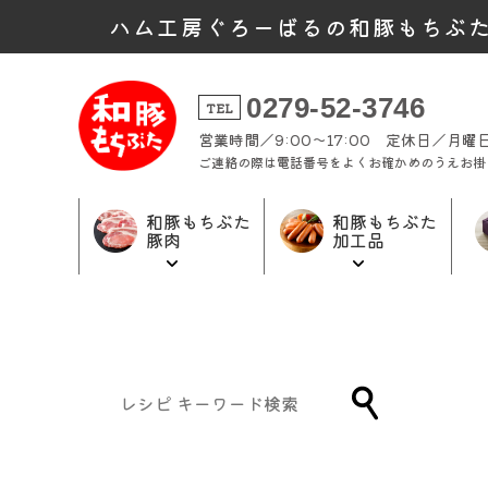
ハム工房ぐろーばるの和豚もちぶ
0279-52-3746
TEL
営業時間／9:00～17:00 定休日／月
ご連絡の際は電話番号をよくお確かめのうえお掛
和豚もちぶた
和豚もちぶた
豚肉
加工品
和豚もちぶた
和豚もちぶた
ギフト商品
加工品トップ
豚肉トップ
トップ