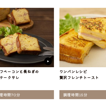
ぶ
工品
ナ
ソーセージ
バラ
アイスバイン
ヒレ
惣菜・レトル
こま切れ
加工品の
ト
・ひき肉
ギフト
フベーコンと長ねぎの
ワンパンレシピ
ケークサレ
贅沢フレンチトースト
理時間70分
調理時間15分