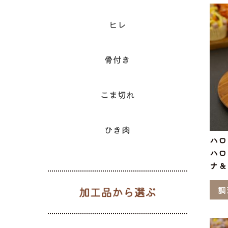
ヒレ
骨付き
こま切れ
ひき肉
ハロ
ハロ
ナ＆
加工品から
調