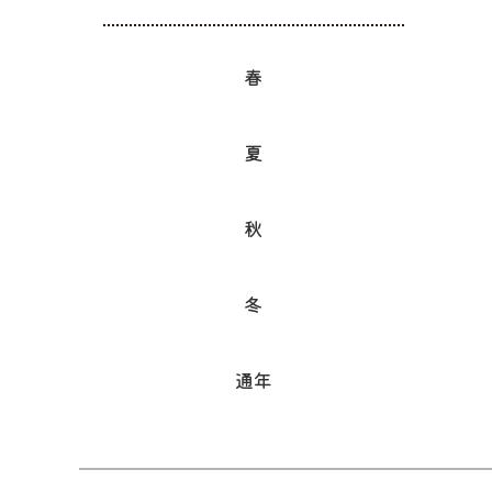
春
夏
秋
冬
通年