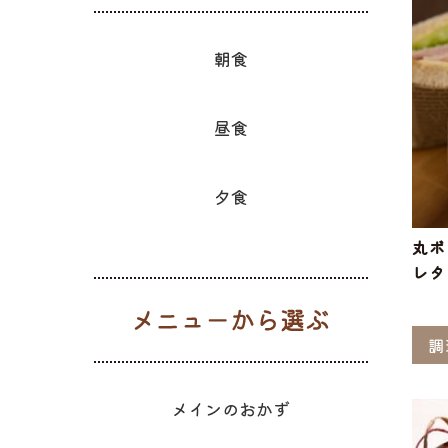
朝食
昼食
夕食
丸ボ
レタ
メニューか
調
メインのおかず