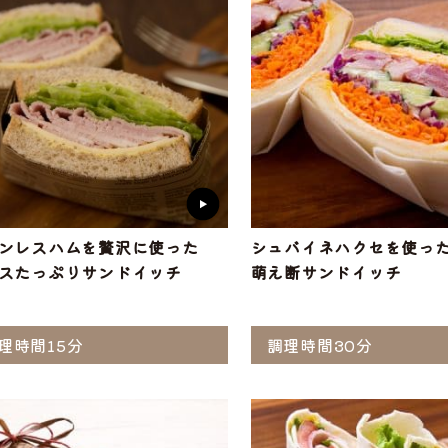
ンレスハムを贅沢に使った
シュバイネハクセを使っ
スたっぷりサンドイッチ
萌え断サンドイッチ
ら選ぶ
理時間15分
調理時間30分