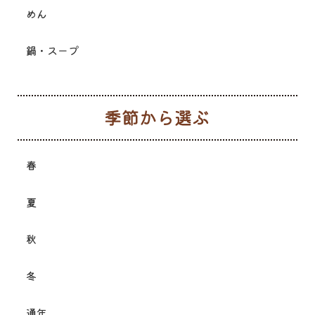
めん
鍋・スープ
季
春
夏
秋
冬
通年