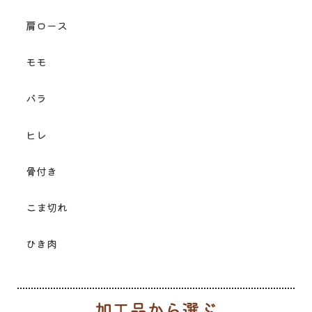
肩ロース
モモ
バラ
ヒレ
骨付き
こま切れ
ひき肉
加