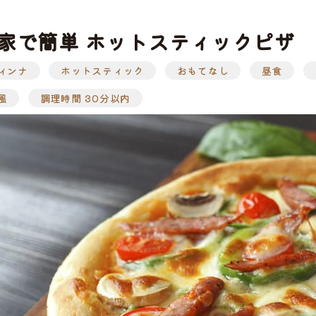
家で簡単 ホットスティックピザ
ィンナ
ホットスティック
おもてなし
昼食
ぶ
工品
ナ
ソーセージ
バラ
アイスバイン
ヒレ
惣菜・レトル
こま切れ
加工品の
風
調理時間 30分以内
ト
・ひき肉
ギフト