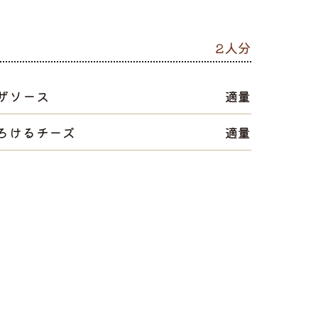
2人分
ザソース
適量
ろけるチーズ
適量