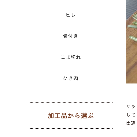
ヒレ
骨付き
こま切れ
ひき肉
サラ
加工品から
して
は違