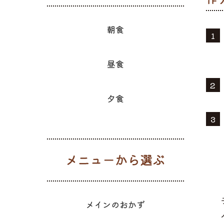
朝食
昼食
夕食
メニューか
メインのおかず