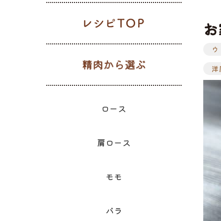
レシピTOP
お
ウ
生肉から選
ギフト一覧
ロース
ハム
肩ロース
ベーコン
精肉と加
ウィン
モモ
精肉のギフト
洋
のギフ
ロース
肩ロース
モモ
バラ