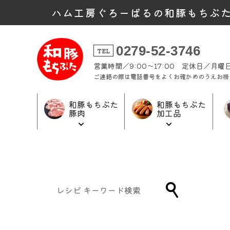
ハム工房ぐろーばるの和豚もちぶ
0279-52-3746
TEL
営業時間／9:00～17:00 定休日／月
ご連絡の際は電話番号をよくお確かめのうえお掛
和豚もちぶた
和豚もちぶた
豚肉
加工品
和豚もちぶた
和豚もちぶた
ギフト商品
加工品トップ
豚肉トップ
トップ