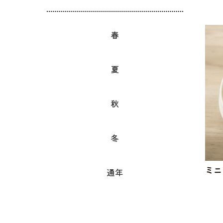
春
夏
秋
冬
ミニ
通年