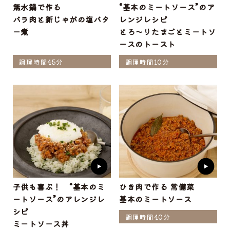
無水鍋で作る
“基本のミートソース”のア
バラ肉と新じゃがの塩バタ
レンジレシピ
ー煮
とろ～りたまごとミートソ
ースのトースト
調理時間45分
調理時間10分
子供も喜ぶ！ “基本のミ
ひき肉で作る 常備菜
ートソース”のアレンジレ
基本のミートソース
シピ
調理時間40分
ミートソース丼