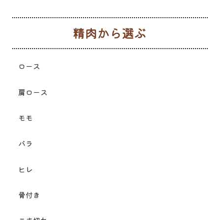
生
ロース
肩ロース
モモ
バラ
ヒレ
骨付き