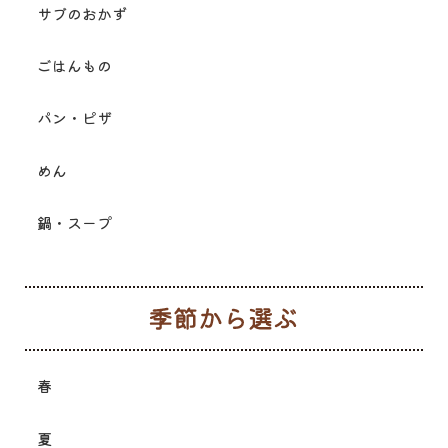
サブのおかず
ごはんもの
パン・ピザ
めん
鍋・スープ
季
春
夏