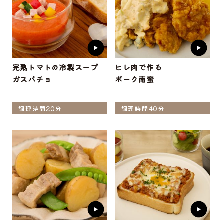
完熟トマトの冷製スープ
ヒレ肉で作る
ガスパチョ
ポーク南蛮
調理時間20分
調理時間40分