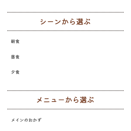
シ
朝食
昼食
夕食
メ
メインのおかず