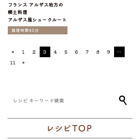
フランス アルザス地方の
郷土料理
アルザス風シュークルート
調理時間40分
«
1
2
3
4
5
6
7
8
9
…
11
»
レ