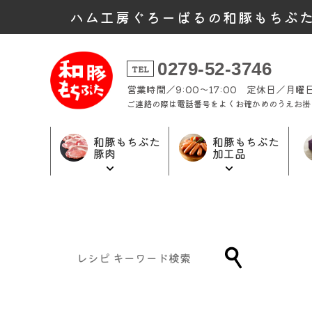
ハム工房ぐろーばるの和豚もちぶ
0279-52-3746
TEL
営業時間／9:00～17:00 定休日／月
ご連絡の際は電話番号をよくお確かめのうえお掛
和豚もちぶた
和豚もちぶた
豚肉
加工品
和豚もちぶた
和豚もちぶた
ギフト商品
加工品トップ
豚肉トップ
トップ