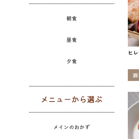
朝食
昼食
ヒレ
夕食
調
メニューか
メインのおかず