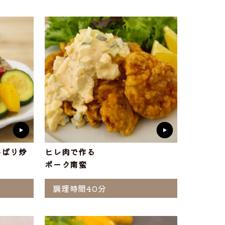
ト
味付け肉
・ホルモン
っぱり炒
ヒレ肉で作る
ポーク南蛮
調理時間40分