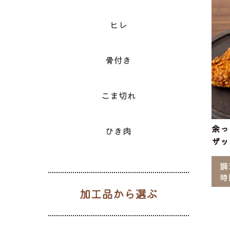
ヒレ
骨付き
こま切れ
余っ
ひき肉
ザッ
調
時
加工品から