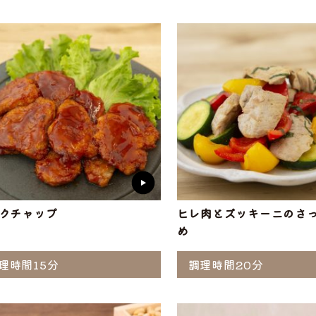
ぶ
工品
ナ
ソーセージ
バラ
アイスバイン
ヒレ
惣菜・レトル
こま切れ
加工品の
ト
・ひき肉
ギフト
クチャップ
ヒレ肉とズッキーニのさ
め
理時間15分
調理時間20分