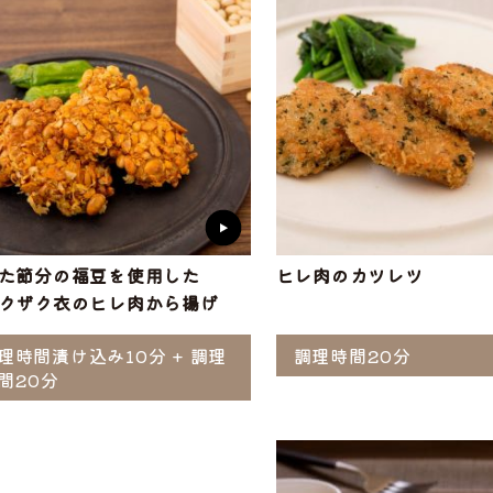
た節分の福豆を使用した
ヒレ肉のカツレツ
クザク衣のヒレ肉から揚げ
理時間漬け込み10分 + 調理
調理時間20分
間20分
選ぶ