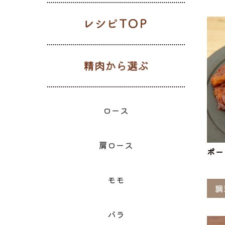
レシピTOP
生肉から選
ギフト一覧
ロース
ハム
肩ロース
ベーコン
精肉と加
ウィン
モモ
精肉のギフト
のギフ
ロース
肩ロース
ポー
モモ
調
バラ