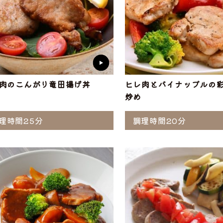
肉のこんがり竜田揚げ丼
ヒレ肉とパイナップルの
炒め
理時間25分
調理時間20分
ら選ぶ