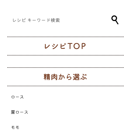
レ
生
ロース
肩ロース
モモ