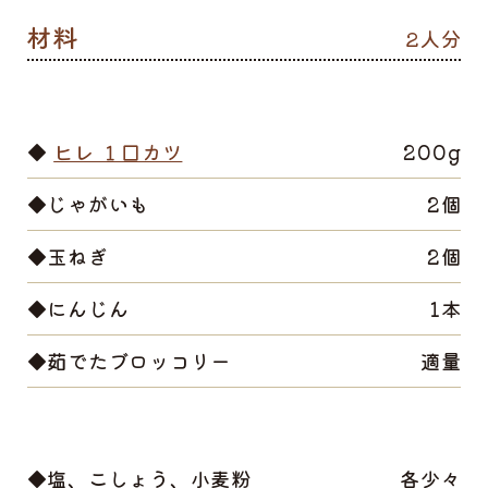
2人分
◆
ヒレ １口カツ
200g
◆じゃがいも
2個
◆玉ねぎ
2個
◆にんじん
1本
◆茹でたブロッコリー
適量
◆塩、こしょう、小麦粉
各少々