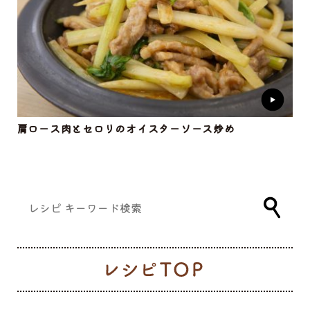
肩ロース肉とセロリのオイスターソース炒め
レ