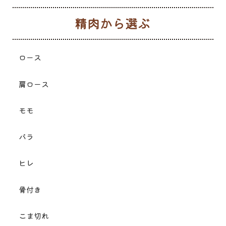
生
ロース
肩ロース
モモ
バラ
ヒレ
骨付き
こま切れ