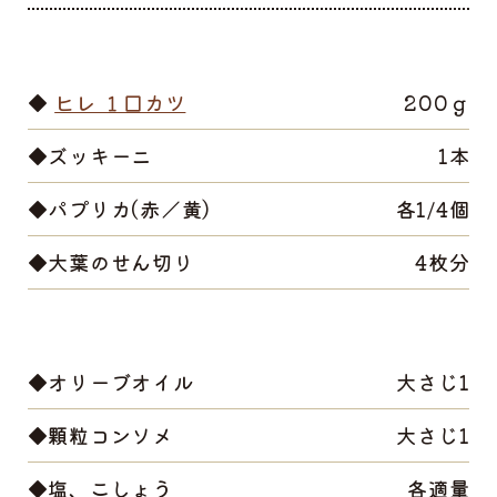
◆
ヒレ １口カツ
200ｇ
◆ズッキーニ
1本
◆パプリカ(赤／黄)
各1/4個
◆大葉のせん切り
4枚分
◆オリーブオイル
大さじ1
◆顆粒コンソメ
大さじ1
◆塩、こしょう
各適量