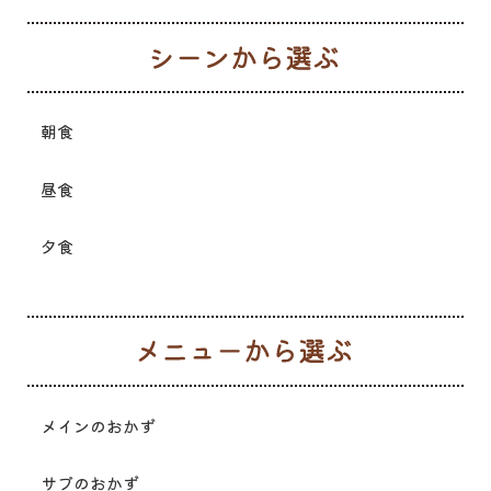
シ
朝食
昼食
夕食
メ
メインのおかず
サブのおかず