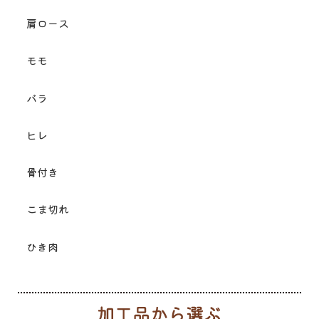
肩ロース
モモ
バラ
ヒレ
骨付き
こま切れ
ひき肉
加