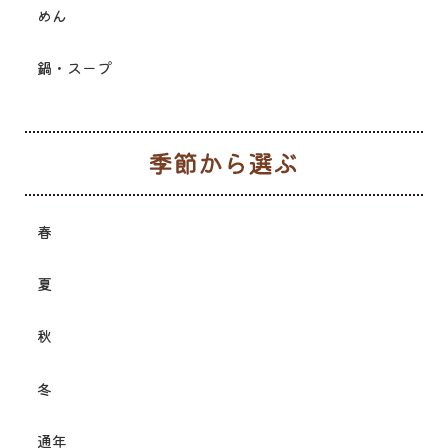
めん
鍋・スープ
季
春
夏
秋
冬
通年