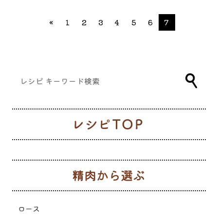
«
1
2
3
4
5
6
7
レ
生
ロース