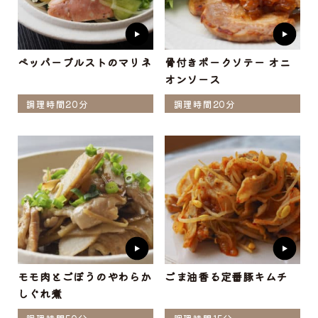
ペッパーブルストのマリネ
骨付きポークソテー オニ
オンソース
調理時間20分
調理時間20分
モモ肉とごぼうのやわらか
ごま油香る定番豚キムチ
しぐれ煮