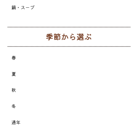
鍋・スープ
季
春
夏
秋
冬
通年