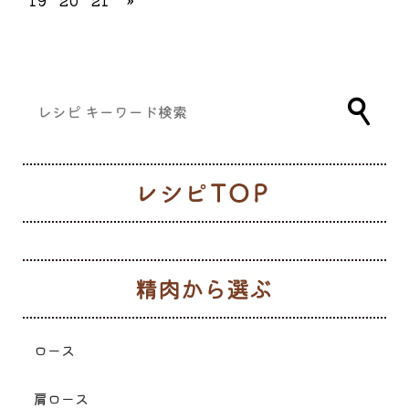
19
20
21
»
レ
生
ロース
肩ロース