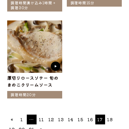
調理時間漬け込み1時間＋
調理時間15分
調理30分
厚切りロースソテー 旬の
きのこクリームソース
調理時間20分
«
1
…
11
12
13
14
15
16
17
18