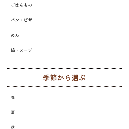
ごはんもの
パン・ピザ
めん
鍋・スープ
季
春
夏
秋