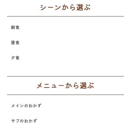
シ
朝食
昼食
夕食
メ
メインのおかず
サブのおかず