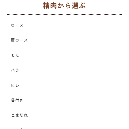
生
ロース
肩ロース
モモ
バラ
ヒレ
骨付き
こま切れ