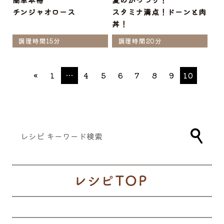
チンジャオロース
スタミナ満点！ドーンと肉
丼！
調理時間15分
調理時間20分
«
1
…
4
5
6
7
8
9
10
レ