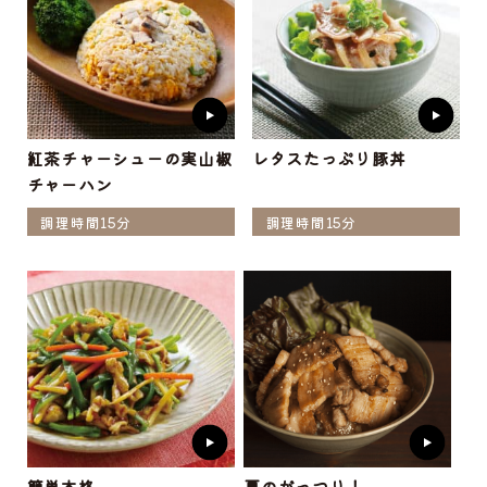
紅茶チャーシューの実山椒
レタスたっぷり豚丼
チャーハン
調理時間15分
調理時間15分
簡単本格
夏のがっつり！