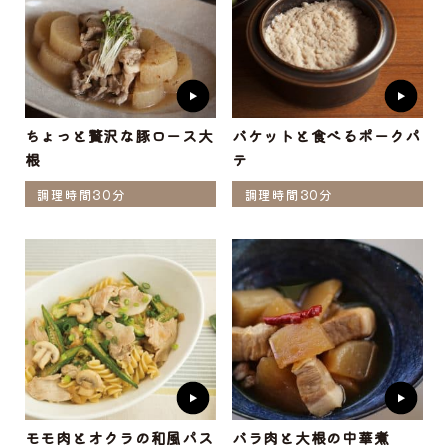
ちょっと贅沢な豚ロース大
バケットと食べるポークパ
根
テ
調理時間30分
調理時間30分
モモ肉とオクラの和風パス
バラ肉と大根の中華煮