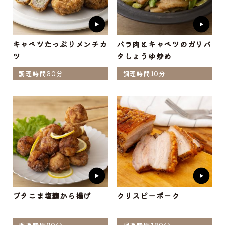
キャベツたっぷりメンチカ
バラ肉とキャベツのガリバ
ツ
タしょうゆ炒め
調理時間30分
調理時間10分
ブタこま塩麹から揚げ
クリスピーポーク