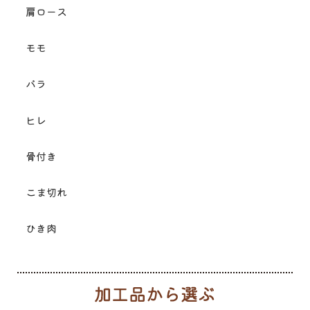
肩ロース
モモ
バラ
ヒレ
骨付き
こま切れ
ひき肉
加