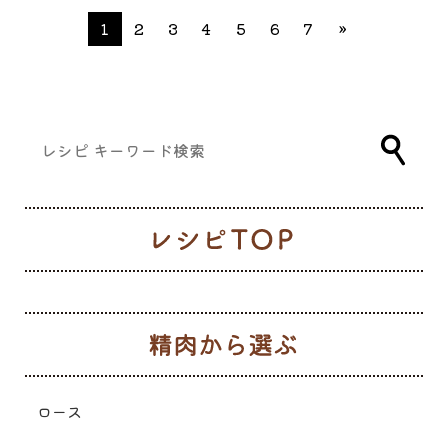
1
2
3
4
5
6
7
»
レ
生
ロース