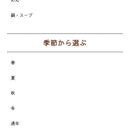
鍋・スープ
季
春
夏
秋
冬
通年