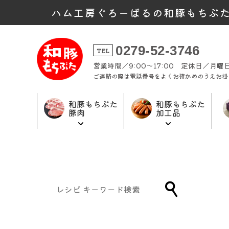
ハム工房ぐろーばるの和豚もちぶ
0279-52-3746
TEL
営業時間／9:00～17:00 定休日／月
ご連絡の際は電話番号をよくお確かめのうえお掛
和豚もちぶた
和豚もちぶた
豚肉
加工品
和豚もちぶた
和豚もちぶた
ギフト商品
加工品トップ
豚肉トップ
トップ