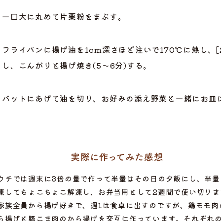
一口大に丸めて片栗粉をまぶす。
フライパンに揚げ油を1cm深さほど注いで170℃に熱し、
し、こんがりと揚げ焼き(5～6分)する。
バットにあげて油を切り、お好みの添え野菜と一緒にお
ら選ぶ
ウチでは週末に3倍の量で作って半量はその日の夕飯にし、半量
凍してちょこちょこ解凍し、お弁当用として2週間で使い切りま
家族全員から揚げ好きで、週1は食卓に出すのですが、鶏モモ肉
ら揚げと豚こま肉のから揚げを交互に作っています。それぞれ