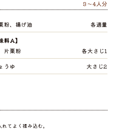
3～4人分
栗粉、揚げ油
各適量
味料A】
、片栗粉
各大さじ1
ょうゆ
大さじ2
入れてよく揉み込む。