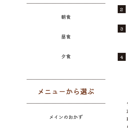
朝食
昼食
夕食
メニューか
メインのおかず