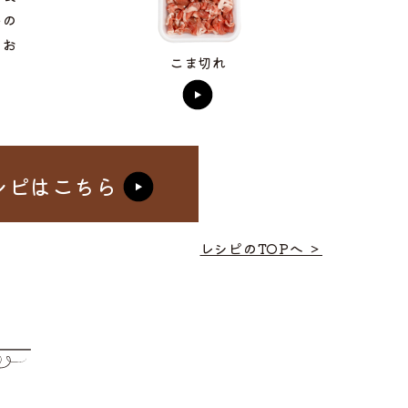
いの
、お
こま切れ
シピはこちら
レシピのTOPへ ＞