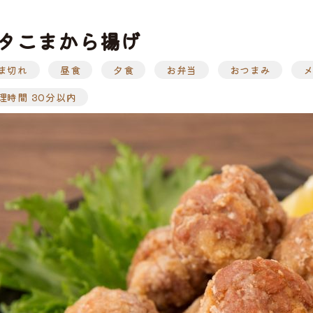
タこまから揚げ
ま切れ
昼食
夕食
お弁当
おつまみ
ぶ
工品
ナ
ソーセージ
バラ
アイスバイン
ヒレ
惣菜・レトル
こま切れ
加工品の
理時間 30分以内
ト
・ひき肉
ギフト