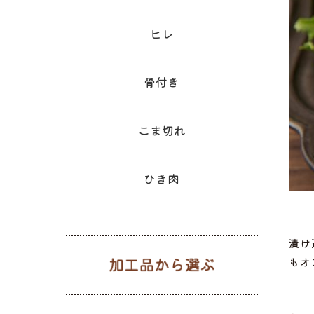
ヒレ
骨付き
こま切れ
ひき肉
漬け
加工品から
もオ