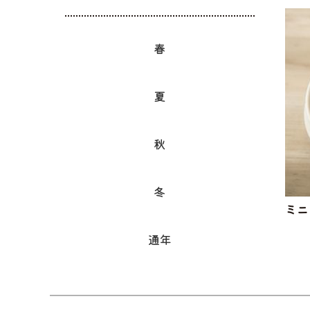
春
夏
秋
冬
ミニ
通年