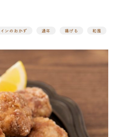
メインのおかず
通年
揚げる
和風
ト
味付け肉
・ホルモン