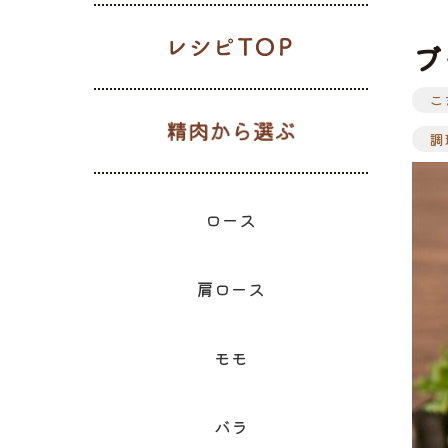
レシピTOP
ブ
こ
生肉から選
ギフト一覧
ロース
ハム
肩ロース
ベーコン
精肉と加
ウィン
モモ
精肉のギフト
調
のギフ
ロース
肩ロース
モモ
バラ