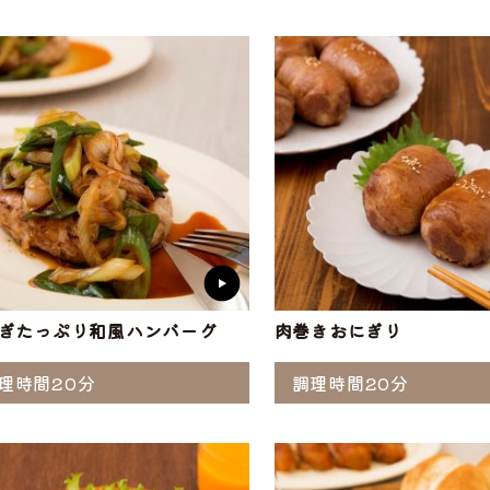
ぶ
工品
ナ
ソーセージ
バラ
アイスバイン
ヒレ
惣菜・レトル
こま切れ
加工品の
ト
・ひき肉
ギフト
ぎたっぷり和風ハンバーグ
肉巻きおにぎり
理時間20分
調理時間20分