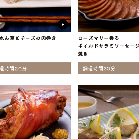
れん草とチーズの肉巻き
ローズマリー香る
ボイルドサラミソーセー
焼き
理時間20分
調理時間30分
ら選ぶ