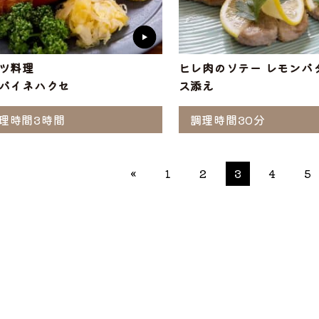
ツ料理
ヒレ肉のソテー レモンバ
バイネハクセ
ス添え
理時間3時間
調理時間30分
«
1
2
3
4
5
ぶ