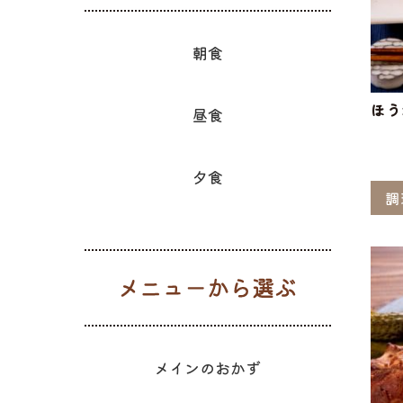
朝食
ほう
昼食
夕食
調
メニューか
メインのおかず