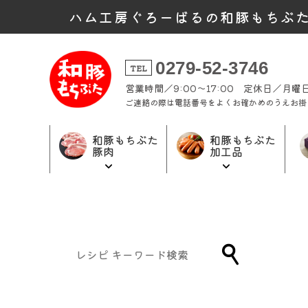
ハム工房ぐろーばるの和豚もちぶ
0279-52-3746
TEL
営業時間／9:00～17:00 定休日／月
ご連絡の際は電話番号をよくお確かめのうえお掛
和豚もちぶた
和豚もちぶた
豚肉
加工品
和豚もちぶた
和豚もちぶた
ギフト商品
加工品トップ
豚肉トップ
トップ