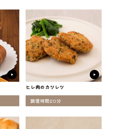
ト
味付け肉
・ホルモン
ヒレ肉のカツレツ
調理時間20分