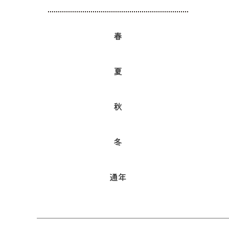
春
夏
秋
冬
通年