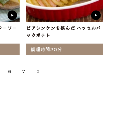
ターソー
ビアシンケンを挟んだ ハッセルバ
ックポテト
調理時間20分
6
7
»