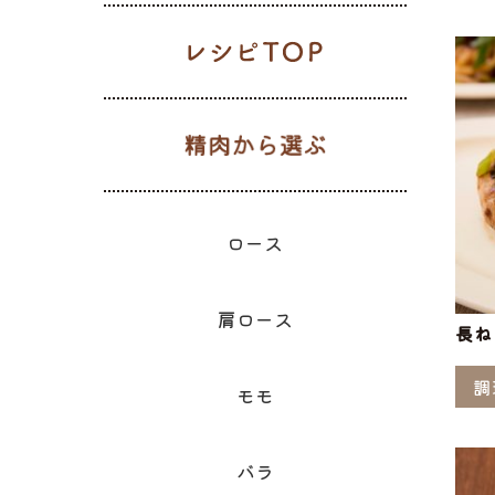
レシピTOP
生肉から選
ギフト一覧
ロース
ハム
肩ロース
ベーコン
精肉と加
ウィン
モモ
精肉のギフト
のギフ
ロース
肩ロース
長ね
調
モモ
バラ