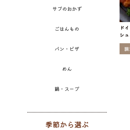
サブのおかず
ドイ
ごはんもの
シュ
パン・ピザ
調
めん
鍋・スープ
季節から選