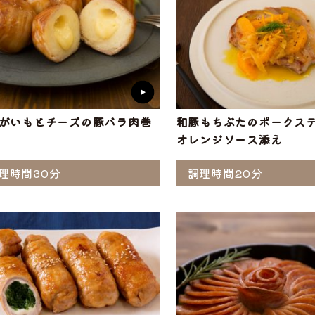
がいもとチーズの豚バラ肉巻
和豚もちぶたのポークス
オレンジソース添え
理時間30分
調理時間20分
選ぶ