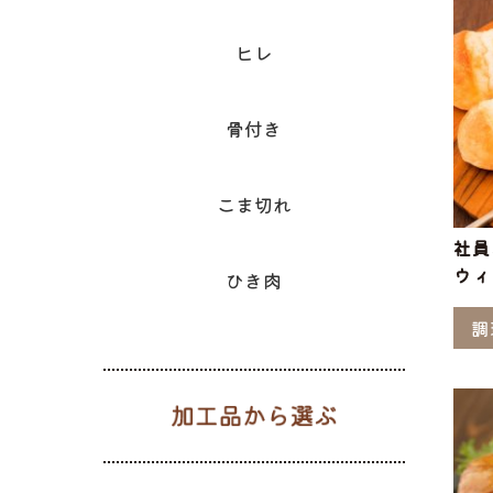
ヒレ
骨付き
こま切れ
社員
ウィ
ひき肉
調
加工品から