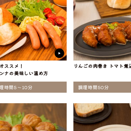
オススメ！
りんごの肉巻き トマト煮
ンナの美味しい温め方
理時間5～10分
調理時間50分
選ぶ