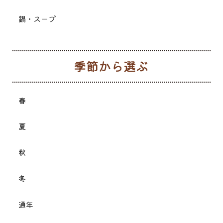
鍋・スープ
季
春
夏
秋
冬
通年