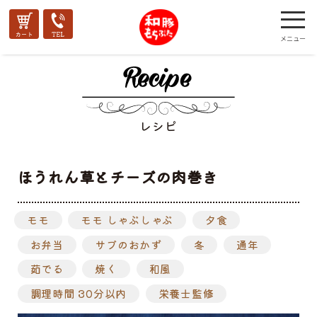
レシピ
ほうれん草とチーズの肉巻き
モモ
モモ しゃぶしゃぶ
夕食
お弁当
サブのおかず
冬
通年
茹でる
焼く
和風
調理時間 30分以内
栄養士監修