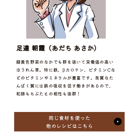
足達 朝霞（あだち あさか）
緑黄色野菜のなかでも群を抜いて栄養価の高い
ほうれん草。特に鉄、βカロテン、ビタミンCな
どのビタミンやミネラルが豊富です。良質なた
んぱく質には鉄の吸収を促す働きがあるので、
和豚もちぶたとの相性も抜群！
同じ食材を使った
他のレシピはこちら