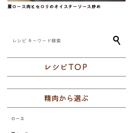
肩ロース肉とセロリのオイスターソース炒め
レ
生
ロース