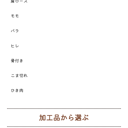
肩ロース
モモ
バラ
ヒレ
骨付き
こま切れ
ひき肉
加