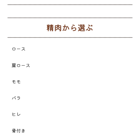
生
ロース
肩ロース
モモ
バラ
ヒレ
骨付き