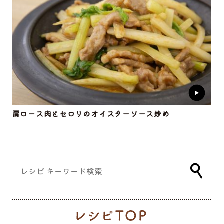
肩ロース肉とセロリのオイスターソース炒め
レ