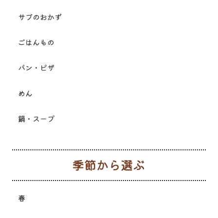
サブのおかず
ごはんもの
パン・ピザ
めん
鍋・スープ
季
春