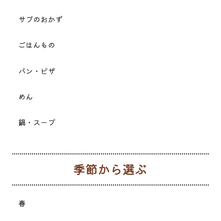
サブのおかず
ごはんもの
パン・ピザ
めん
鍋・スープ
季
春