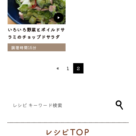
いろいろ野菜とボイルドサ
ラミのチョップドサラダ
調理時間15分
«
1
2
レ