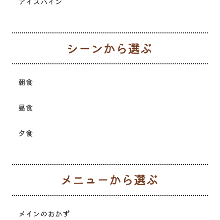
アイスバイン
シ
朝食
昼食
夕食
メ
メインのおかず