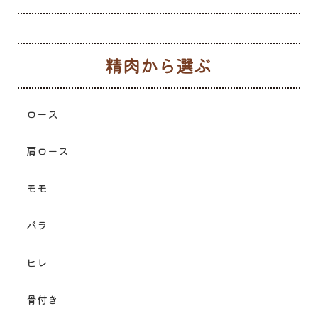
生
ロース
肩ロース
モモ
バラ
ヒレ
骨付き