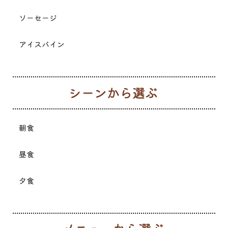
ソーセージ
アイスバイン
シ
朝食
昼食
夕食