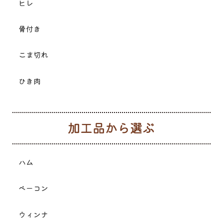
ヒレ
骨付き
こま切れ
ひき肉
加
ハム
ベーコン
ウィンナ