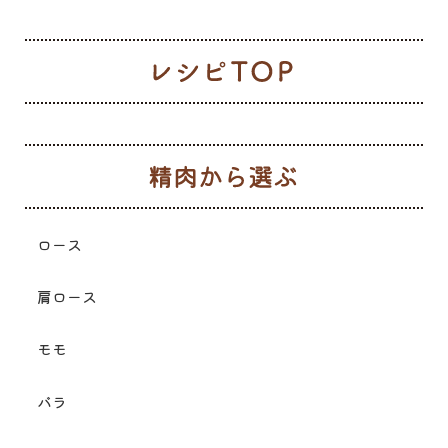
レ
生
ロース
肩ロース
モモ
バラ