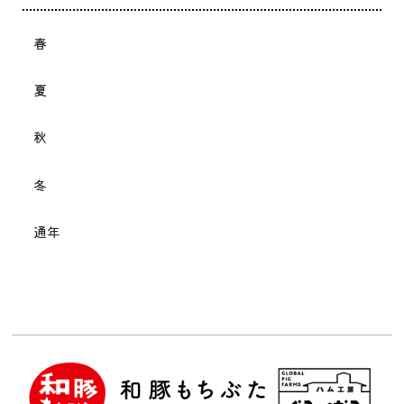
春
夏
秋
冬
通年