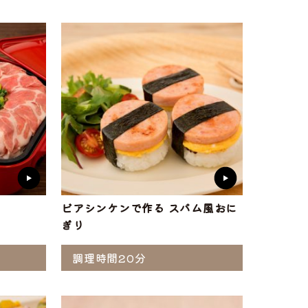
ト
味付け肉
・ホルモン
ビアシンケンで作る スパム風おに
ぎり
調理時間20分