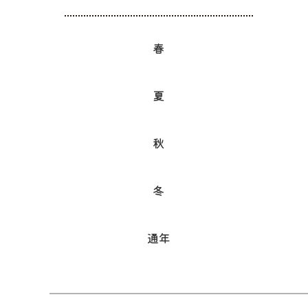
春
夏
秋
冬
通年