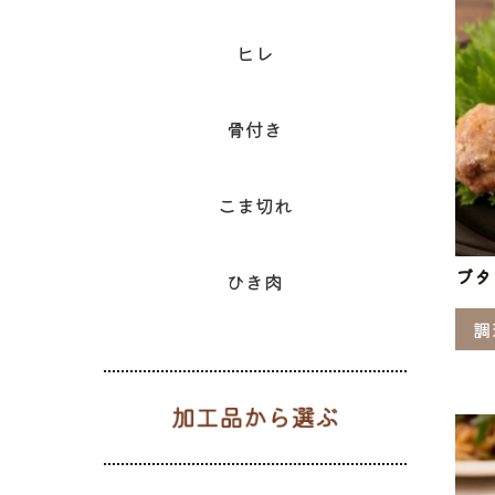
ヒレ
骨付き
こま切れ
ブタ
ひき肉
調
加工品から