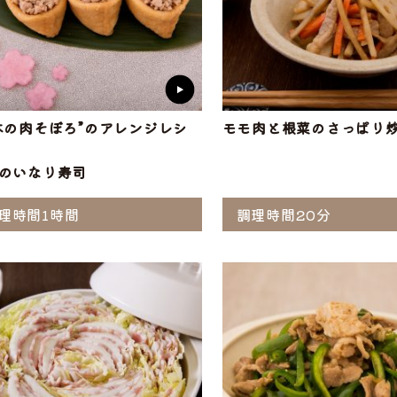
本の肉そぼろ”のアレンジレシ
モモ肉と根菜のさっぱり
のいなり寿司
理時間1時間
調理時間20分
ら選ぶ