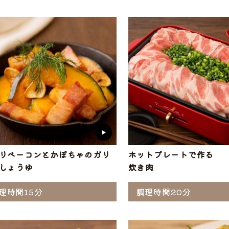
ぶ
工品
ナ
ソーセージ
バラ
アイスバイン
ヒレ
惣菜・レトル
こま切れ
加工品の
ト
・ひき肉
ギフト
りベーコンとかぼちゃのガリ
ホットプレートで作る
しょうゆ
炊き肉
理時間15分
調理時間20分