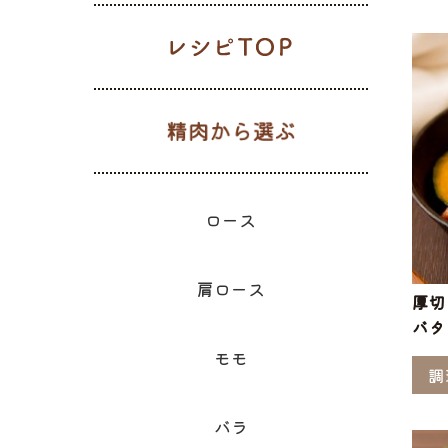
レシピTOP
生肉から選
ギフト一覧
ロース
ハム
肩ロース
ベーコン
精肉と加
ウィン
モモ
精肉のギフト
のギフ
ロース
肩ロース
厚切
バタ
モモ
調
バラ