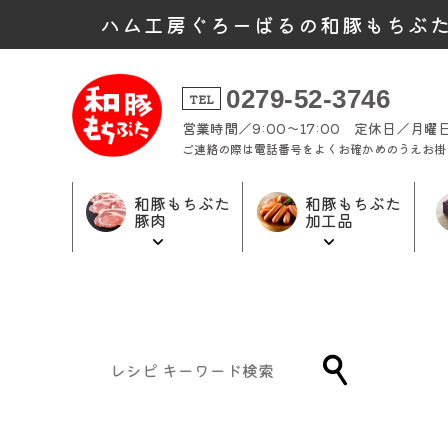
ハム工房ぐろーばるの和豚もちぶ
0279-52-3746
TEL
営業時間／9:00～17:00 定休日／月
ご連絡の際は電話番号をよくお確かめのうえお掛
和豚もちぶた
和豚もちぶた
豚肉
加工品
和豚もちぶた
和豚もちぶた
ギフト商品
加工品トップ
豚肉トップ
トップ