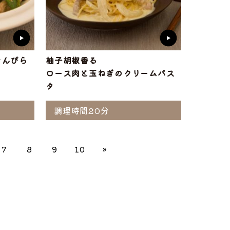
きんぴら
柚子胡椒香る
ロース肉と玉ねぎのクリームパス
タ
調理時間20分
7
8
9
10
»