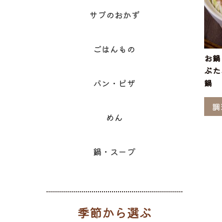
サブのおかず
ごはんもの
お鍋
ぶた
鍋
パン・ピザ
調
めん
鍋・スープ
季節から選