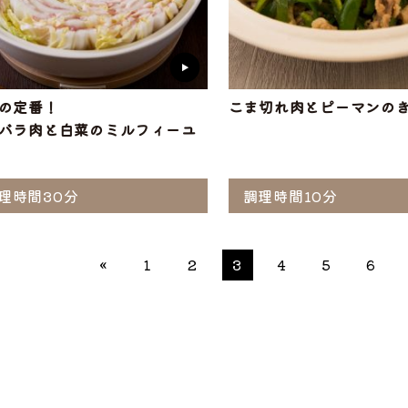
の定番！
こま切れ肉とピーマンの
バラ肉と白菜のミルフィーユ
理時間30分
調理時間10分
«
1
2
3
4
5
6
ぶ