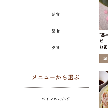
朝食
昼食
“基
ピ
お花
夕食
調
メニューか
メインのおかず