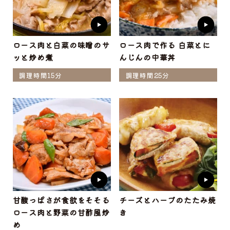
ロース肉と白菜の味噌のサ
ロース肉で作る 白菜とに
ッと炒め煮
んじんの中華丼
調理時間15分
調理時間25分
甘酸っぱさが食欲をそそる
チーズとハーブのたたみ焼
ロース肉と野菜の甘酢風炒
き
め