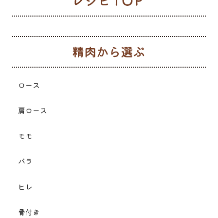
レ
生
ロース
肩ロース
モモ
バラ
ヒレ
骨付き