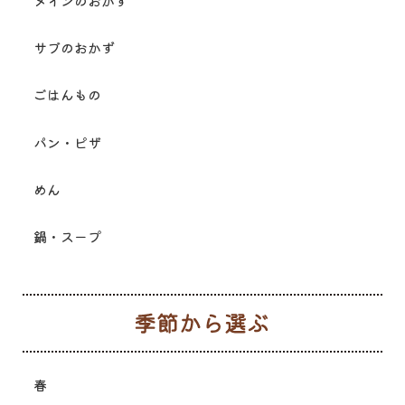
メインのおかず
サブのおかず
ごはんもの
パン・ピザ
めん
鍋・スープ
季
春