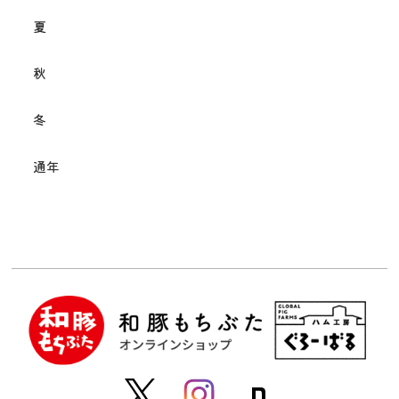
夏
秋
冬
通年