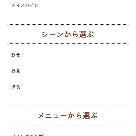
アイスバイン
シ
朝食
昼食
夕食
メ