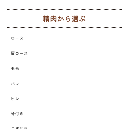
生
ロース
肩ロース
モモ
バラ
ヒレ
骨付き
こま切れ