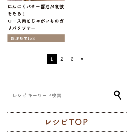
にんにくバター醤油が食欲
そそる！
ロース肉とじゃがいものガ
リバタソテー
調理時間15分
1
2
3
»
レ