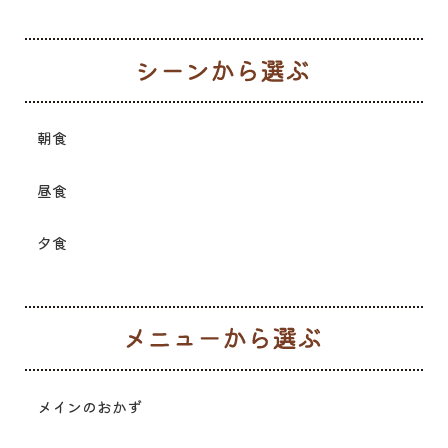
シ
朝食
昼食
夕食
メ
メインのおかず