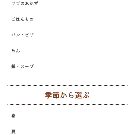
サブのおかず
ごはんもの
パン・ピザ
めん
鍋・スープ
季
春
夏