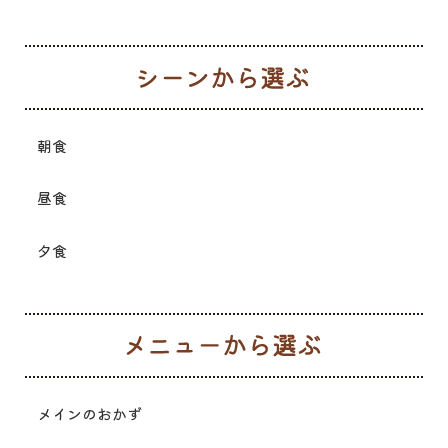
シ
朝食
昼食
夕食
メ
メインのおかず