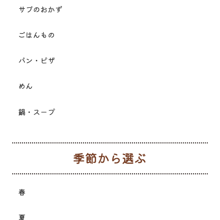
サブのおかず
ごはんもの
パン・ピザ
めん
鍋・スープ
季
春
夏