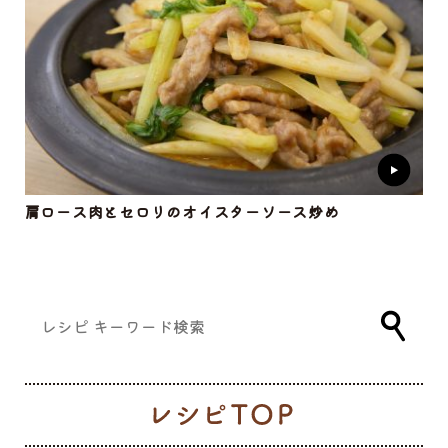
肩ロース肉とセロリのオイスターソース炒め
レ