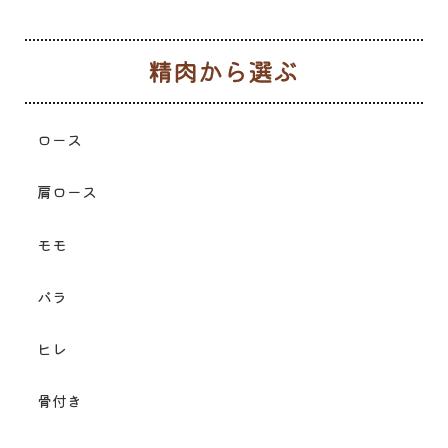
生
ロース
肩ロース
モモ
バラ
ヒレ
骨付き