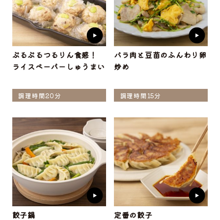
ぷるぷるつるりん食感！
バラ肉と豆苗のふんわり卵
ライスペーパーしゅうまい
炒め
調理時間20分
調理時間15分
餃子鍋
定番の餃子