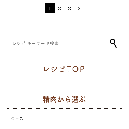
1
2
3
»
レ
生
ロース