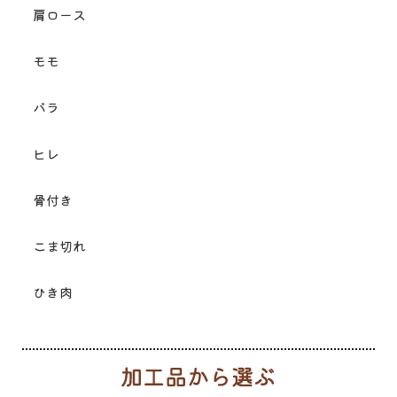
肩ロース
モモ
バラ
ヒレ
骨付き
こま切れ
ひき肉
加