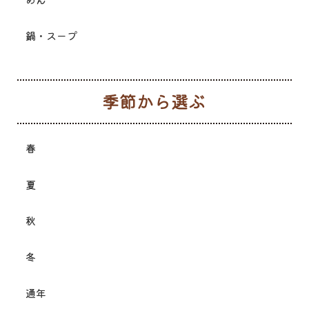
鍋・スープ
季
春
夏
秋
冬
通年