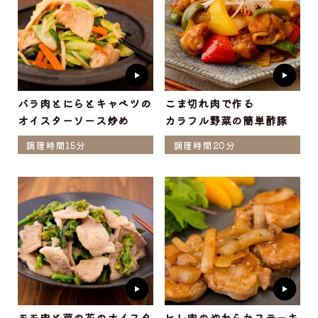
バラ肉とにらとキャベツの
こま切れ肉で作る
オイスターソース炒め
カラフル野菜の簡単酢豚
調理時間15分
調理時間20分
モモ肉と菜の花のオイスタ
ヒレ肉のやわらかステーキ