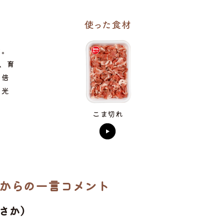
す。
、育
を倍
、光
こま切れ
からの一言コメント
あさか）