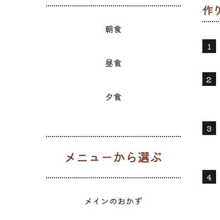
朝食
昼食
夕食
メニューか
メインのおかず