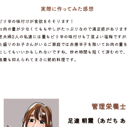
ピリ辛の味付けが食欲をそそります！
お肉の量が少なくてももやしがたっぷりなので満足感がありま
老夫婦2人の私達には量もピリ辛の味付けも丁度よい塩梅ですが
ち盛りのお子さんがいるご家庭では赤唐辛子を除いてお肉の量
にしてもいいかもしれないですね。炒め時間も短くて済むので
熱費も抑えられてまさに節約料理です。
管理栄養士
ぶ
足達 朝霞（あだち 