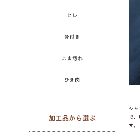
ヒレ
骨付き
こま切れ
ひき肉
シャ
加工品から
で、
す。