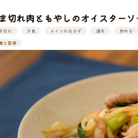
ま切れ肉ともやしのオイスターソ
ま切れ
夕食
メインのおかず
通年
炒める
ぶ
工品
ナ
ソーセージ
バラ
アイスバイン
ヒレ
惣菜・レトル
こま切れ
加工品の
養士監修
ト
・ひき肉
ギフト