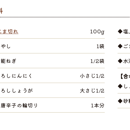
こま切れ
100g
◆塩
もやし
1袋
◆ご
万能ねぎ
1/2袋
◆水
おろしにんにく
小さじ1/2
【合
◆し
おろししょうが
大さじ1/2
◆砂
赤唐辛子の輪切り
1本分
選ぶ