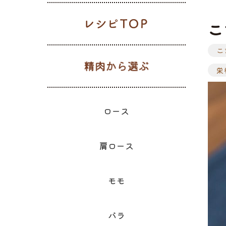
レシピTOP
こ
こ
生肉から選
ギフト一覧
ロース
ハム
肩ロース
ベーコン
精肉と加
ウィン
モモ
精肉のギフト
栄
のギフ
ロース
肩ロース
モモ
バラ