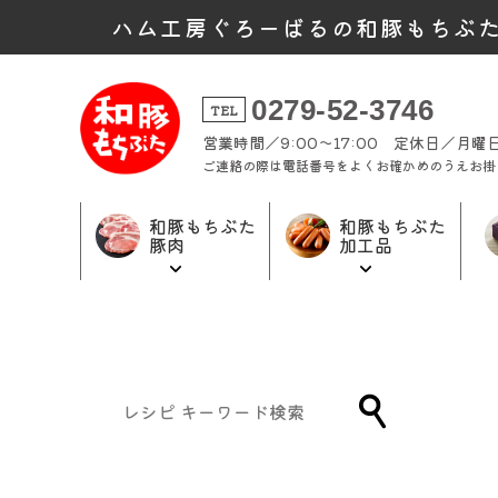
ハム工房ぐろーばるの和豚もちぶ
0279-52-3746
TEL
営業時間／9:00～17:00 定休日／月
ご連絡の際は電話番号をよくお確かめのうえお掛
和豚もちぶた
和豚もちぶた
豚肉
加工品
和豚もちぶた
和豚もちぶた
ギフト商品
加工品トップ
豚肉トップ
トップ