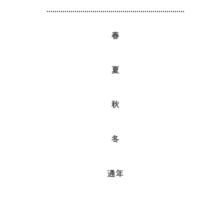
春
夏
秋
冬
通年