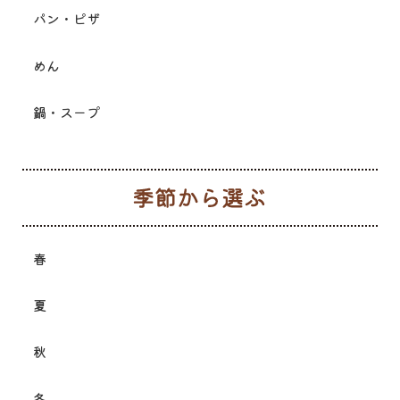
パン・ピザ
めん
鍋・スープ
季
春
夏
秋
冬