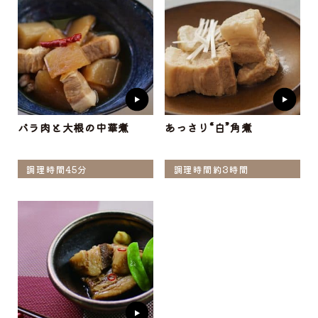
バラ肉と大根の中華煮
あっさり“白”角煮
調理時間45分
調理時間約3時間