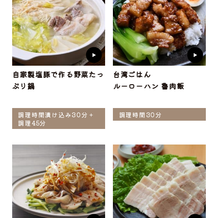
自家製塩豚で作る野菜たっ
台湾ごはん
ぷり鍋
ルーローハン 魯肉飯
調理時間漬け込み30分＋
調理時間30分
調理45分