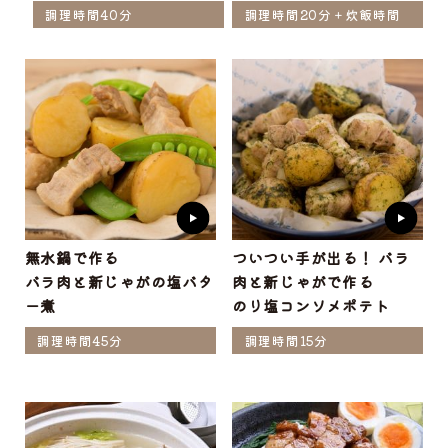
調理時間40分
調理時間20分＋炊飯時間
無水鍋で作る
ついつい手が出る！ バラ
バラ肉と新じゃがの塩バタ
肉と新じゃがで作る
ー煮
のり塩コンソメポテト
調理時間45分
調理時間15分