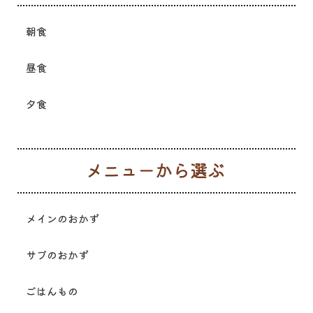
朝食
昼食
夕食
メ
メインのおかず
サブのおかず
ごはんもの