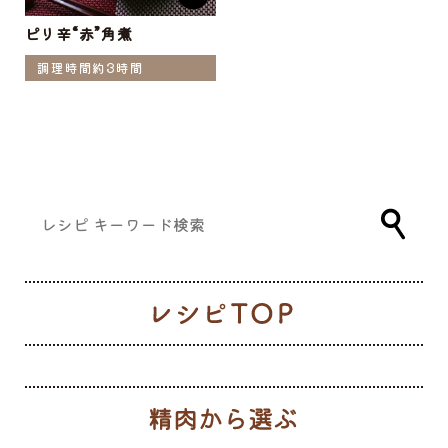
ピリ辛“赤”角煮
調理時間約3時間
レ
生