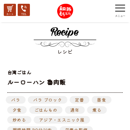
レシピ
台湾ごはん
ルーローハン 魯肉飯
バラ
バラ ブロック
定番
昼食
夕食
ごはんもの
通年
煮る
炒める
アジア・エスニック風
調理時間 30分以内
栄養士監修