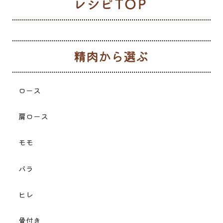
レ
生
ロース
肩ロース
モモ
バラ
ヒレ
骨付き