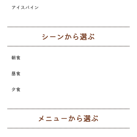
アイスバイン
シ
朝食
昼食
夕食
メ