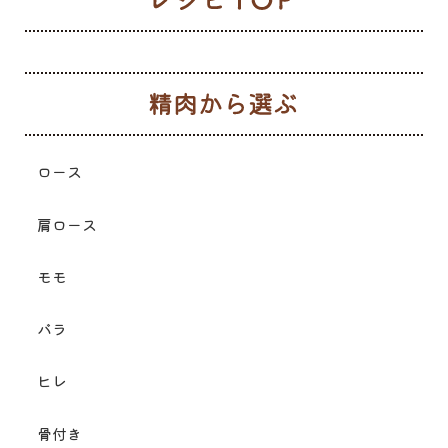
生
ロース
肩ロース
モモ
バラ
ヒレ
骨付き