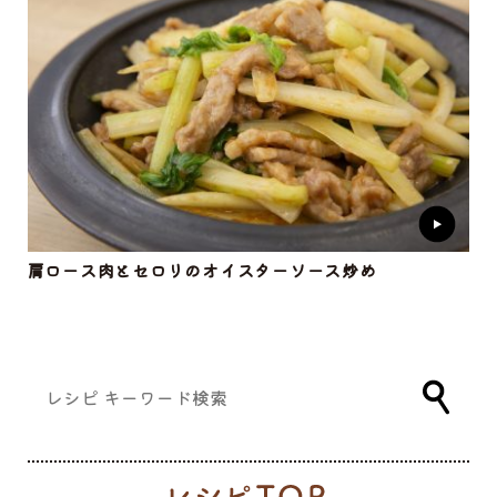
肩ロース肉とセロリのオイスターソース炒め
レ