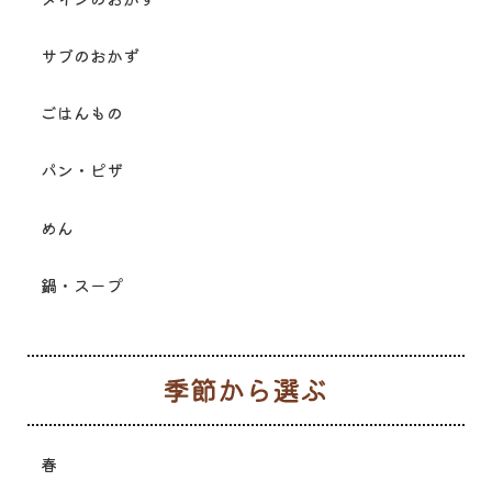
サブのおかず
ごはんもの
パン・ピザ
めん
鍋・スープ
季
春