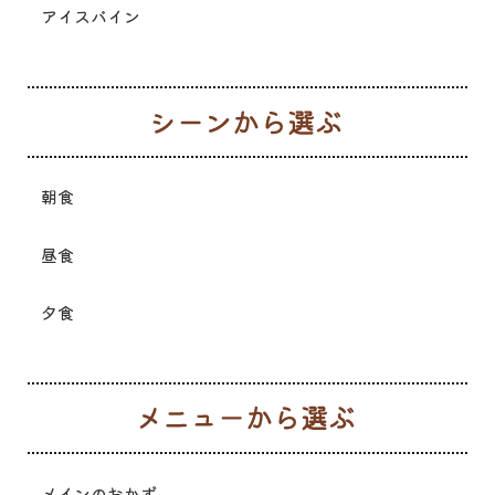
アイスバイン
シ
朝食
昼食
夕食
メ
メインのおかず