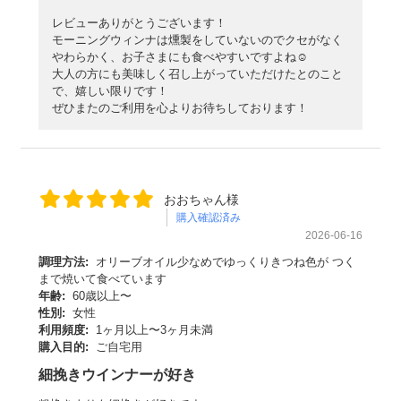
レビューありがとうございます！
モーニングウィンナは燻製をしていないのでクセがなく
やわらかく、お子さまにも食べやすいですよね☺️
大人の方にも美味しく召し上がっていただけたとのこと
で、嬉しい限りです！
ぜひまたのご利用を心よりお待ちしております！
おおちゃん様
購入確認済み
2026-06-16
調理方法:
オリーブオイル少なめでゆっくりきつね色が つく
まで焼いて食べています
年齢:
60歳以上〜
性別:
女性
利用頻度:
1ヶ月以上〜3ヶ月未満
購入目的:
ご自宅用
細挽きウインナーが好き