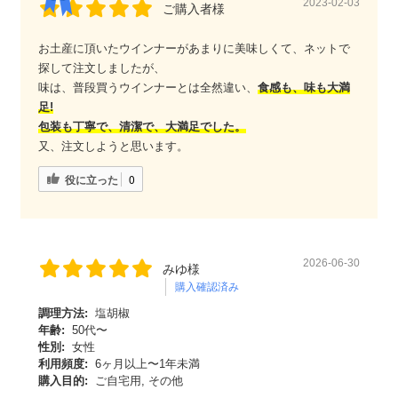
2023-02-03
ご購入者様
お土産に頂いたウインナーがあまりに美味しくて、ネットで
探して注文しましたが、
味は、普段買うウインナーとは全然違い、
食感も、味も大満
足!
包装も丁寧で、清潔で、大満足でした。
又、注文しようと思います。
役に立った
0
2026-06-30
みゆ様
購入確認済み
調理方法:
塩胡椒
年齢:
50代〜
性別:
女性
利用頻度:
6ヶ月以上〜1年未満
購入目的:
ご自宅用, その他