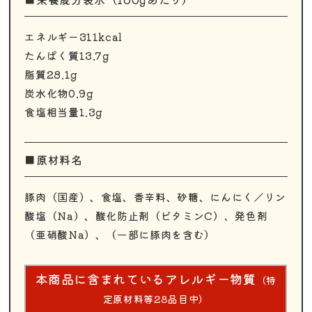
エネルギー311kcal
たんぱく質13.7g
脂質28.1g
炭水化物0.9g
食塩相当量1.3g
■原材料名
豚肉（国産）、食塩、香辛料、砂糖、にんにく／リン
酸塩（Na）、酸化防止剤（ビタミンC）、発色剤
（亜硝酸Na）、（一部に豚肉を含む）
本商品に含まれているアレルギー物質
（特
定原材料等28品目中）