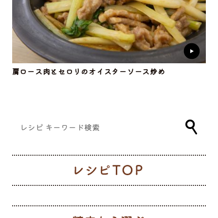
肩ロース肉とセロリのオイスターソース炒め
レ