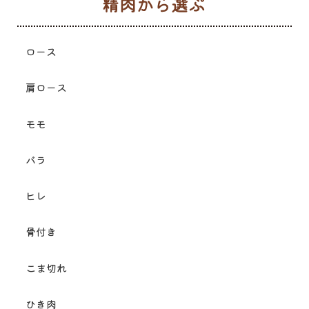
生
ロース
肩ロース
モモ
バラ
ヒレ
骨付き
こま切れ
ひき肉