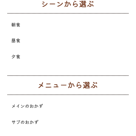
シ
朝食
昼食
夕食
メ
メインのおかず
サブのおかず