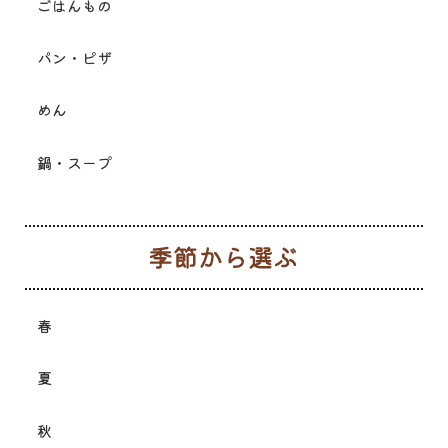
ごはんもの
パン・ピザ
めん
鍋・スープ
季
春
夏
秋