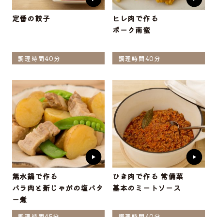
定番の餃子
ヒレ肉で作る
ポーク南蛮
調理時間40分
調理時間40分
無水鍋で作る
ひき肉で作る 常備菜
バラ肉と新じゃがの塩バタ
基本のミートソース
ー煮
調理時間45分
調理時間40分