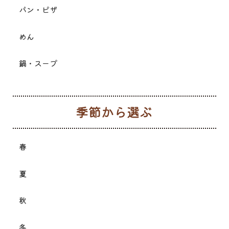
パン・ピザ
めん
鍋・スープ
季
春
夏
秋
冬