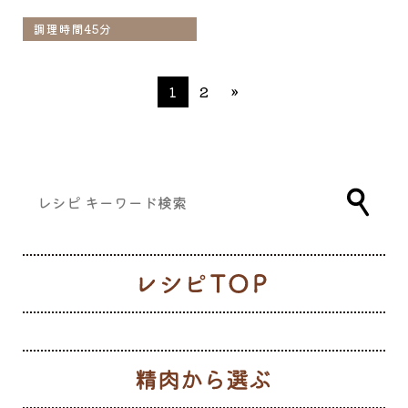
調理時間45分
1
2
»
レ
生