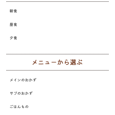
朝食
昼食
夕食
メ
メインのおかず
サブのおかず
ごはんもの