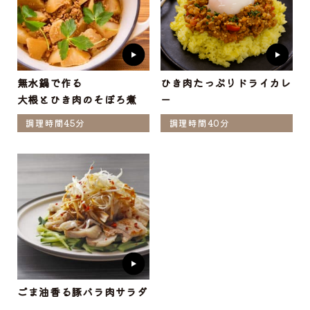
無水鍋で作る
ひき肉たっぷりドライカレ
大根とひき肉のそぼろ煮
ー
調理時間45分
調理時間40分
ごま油香る豚バラ肉サラダ