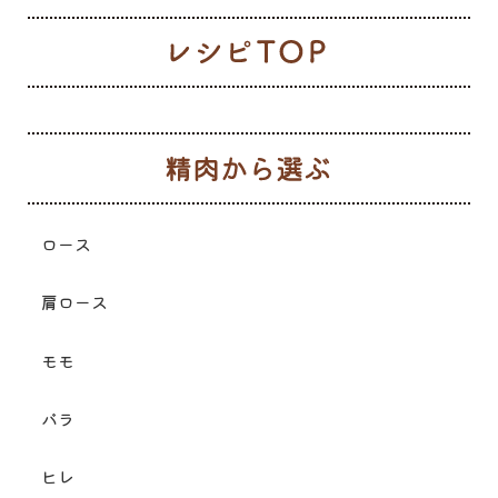
レ
生
ロース
肩ロース
モモ
バラ
ヒレ