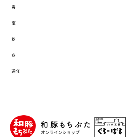
春
夏
秋
冬
通年