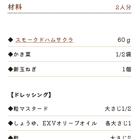
2人分
◆
スモークドハムサクラ
60ｇ
◆かき菜
1/2袋
◆新玉ねぎ
1個
【ドレッシング】
◆粒マスタード
大さじ1/2
◆しょうゆ、EXVオリーブオイル
各大さじ1
◆酢
大さじ2