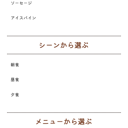
ソーセージ
アイスバイン
シ
朝食
昼食
夕食
メ