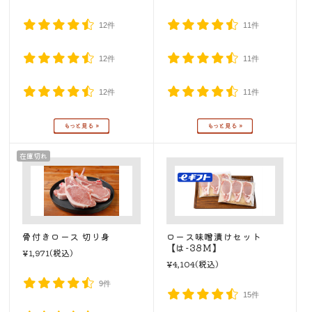
12件
11件
12件
11件
12件
11件
在庫切れ
骨付きロース 切り身
ロース味噌漬けセット
【は-38M】
¥1,971
(税込)
¥4,104
(税込)
9件
15件