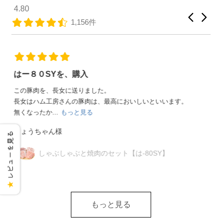
4.80
1,156件
兄姉達が大喜び
4軒の兄姉夫婦達に、お中元として贈りました。宮城県までだ
ったので大丈夫かなって心配しましたが、綺麗な...
もっと見
る
埼玉のタッケン様
レビューを見る
ジャパンフードセレクション受賞セット
【は-45JF】
★
もっと見る