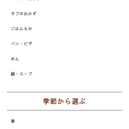
サブのおかず
ごはんもの
パン・ピザ
めん
鍋・スープ
季
春