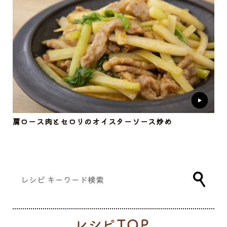
肩ロース肉とセロリのオイスターソース炒め
レ