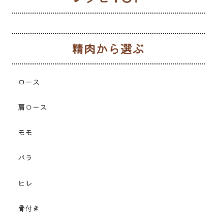
生
ロース
肩ロース
モモ
バラ
ヒレ
骨付き