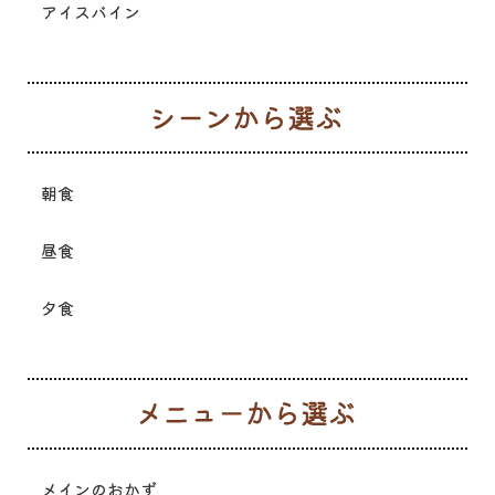
アイスバイン
シ
朝食
昼食
夕食
メ
メインのおかず