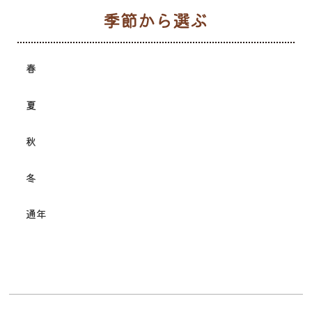
季
春
夏
秋
冬
通年