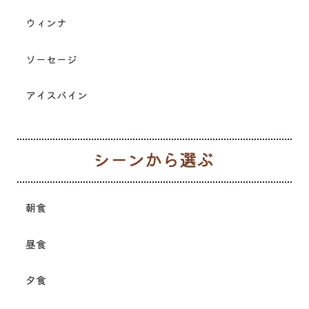
ウィンナ
ソーセージ
アイスバイン
シ
朝食
昼食
夕食