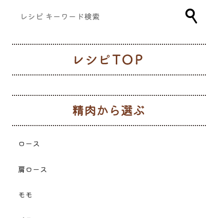
レ
生
ロース
肩ロース
モモ