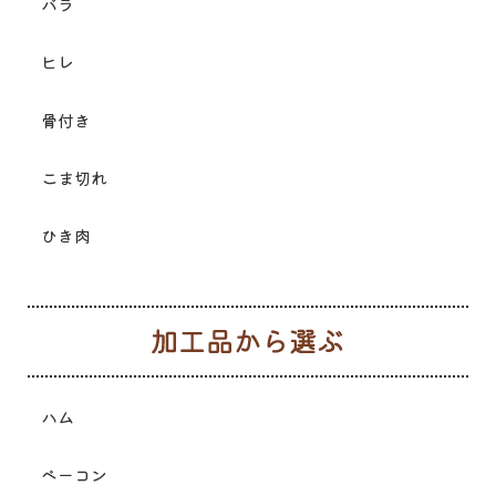
バラ
ヒレ
骨付き
こま切れ
ひき肉
加
ハム
ベーコン