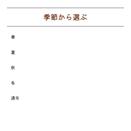
季
春
夏
秋
冬
通年