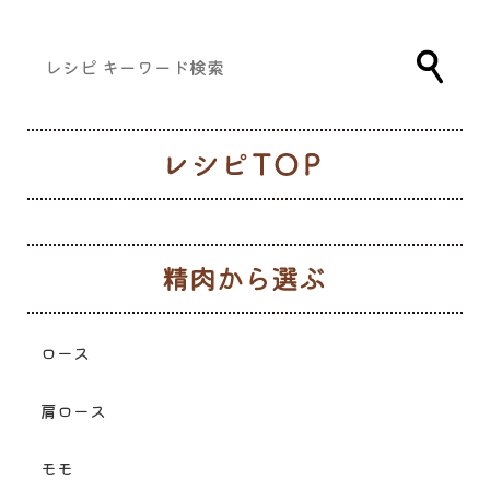
レ
生
ロース
肩ロース
モモ