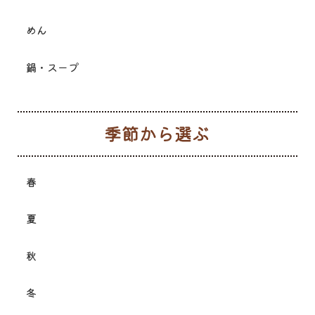
めん
鍋・スープ
季
春
夏
秋
冬