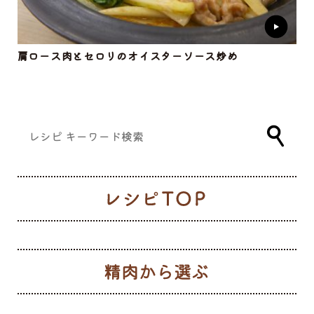
肩ロース肉とセロリのオイスターソース炒め
レ
生