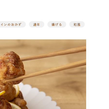
メインのおかず
通年
揚げる
和風
ト
味付け肉
・ホルモン