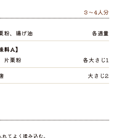
3～4人分
栗粉、揚げ油
各適量
味料A】
、片栗粉
各大さじ1
麹
大さじ2
入れてよく揉み込む。