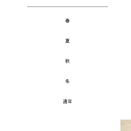
春
夏
秋
冬
通年