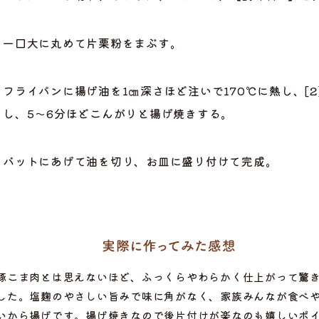
一口大に丸めて片栗粉をまぶす。
フライパンに揚げ油を1㎝深さほど注いで170℃に熱し、[
し、5～6分ほどこんがりと揚げ焼きする。
バットにあげて油を切り、お皿に盛り付けて完成。
ら選ぶ
豚こま肉とは思えないほど、ふっくらやわらかく仕上がって驚
した。塩麹のやさしい旨みで味に角がなく、家族みんなが食べ
いから揚げです。揚げ焼きなので後片付けが楽なのも嬉しいポ