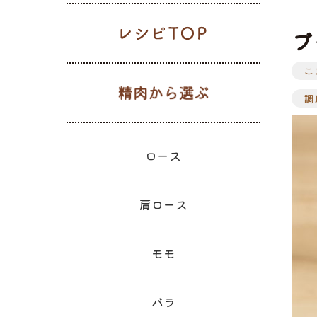
レシピTOP
ブ
こ
生肉から選
ギフト一覧
ロース
ハム
肩ロース
ベーコン
精肉と加
ウィン
モモ
精肉のギフト
調
のギフ
ロース
肩ロース
モモ
バラ