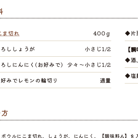
こま切れ
400ｇ
◆片
おろししょうが
小さじ1/2
【調
◆酒
ろしにんにく(お好みで)
少々～小さじ1/2
◆塩
お好みでレモンの輪切り
適量
選ぶ
ボウルにこま切れ、しょうが、にんにく、【調味料A】を