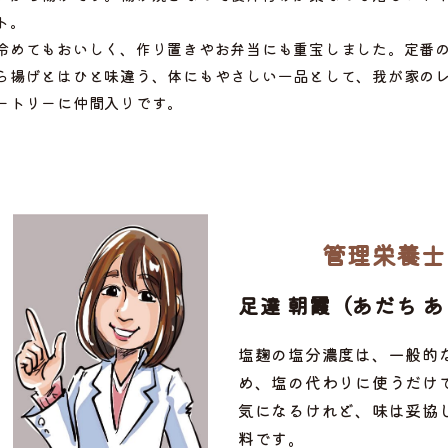
ト。
冷めてもおいしく、作り置きやお弁当にも重宝しました。定番
ら揚げとはひと味違う、体にもやさしい一品として、我が家の
ートリーに仲間入りです。
管理栄養士
足達 朝霞（あだち 
塩麹の塩分濃度は、一般的
め、塩の代わりに使うだけ
ぶ
気になるけれど、味は妥協
料です。