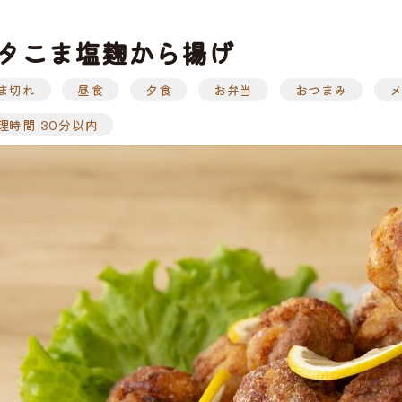
タこま塩麹から揚げ
ま切れ
昼食
夕食
お弁当
おつまみ
ぶ
工品
ナ
ソーセージ
バラ
アイスバイン
ヒレ
惣菜・レトル
こま切れ
加工品の
理時間 30分以内
ト
・ひき肉
ギフト