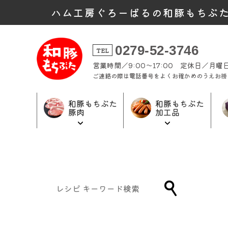
ハム工房ぐろーばるの和豚もちぶ
0279-52-3746
TEL
営業時間／9:00～17:00 定休日／月
ご連絡の際は電話番号をよくお確かめのうえお掛
和豚もちぶた
和豚もちぶた
豚肉
加工品
和豚もちぶた
和豚もちぶた
ギフト商品
加工品トップ
豚肉トップ
トップ