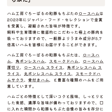
ハム工房ぐろーばるの和豚もちぶたの
ロースハム
は
2023年にジャパン・フード・セレクションで金賞
を受賞し、凝縮された旨味が特徴です。
飼料や生育環境に徹底的にこだわった極上の豚肉を
扱っておりますので、一般豚よりうまみ成分が5.7
倍高いハムを皆様にお届けすることができます。
ハム工房ぐろーばるの和豚もちぶたは、
ロースハ
ム
、
角ボンレスハム
、
スモークドハム
、
ロースハム
厚切り
、
ロースハム スライス
、
角ボンレスハム ス
ライス
、
丸ボンレスハム スライス
、
スモークドハ
ムサクラ
、
骨付きハム
、と豊富な種類のハムをご用
意しています。
ハムごとの特徴として深いコクと風味、しっとりと
した食感、濃厚な旨味が備わっておりますので、口
に入れた瞬間から和豚もちぶた自慢の旨みを存分に