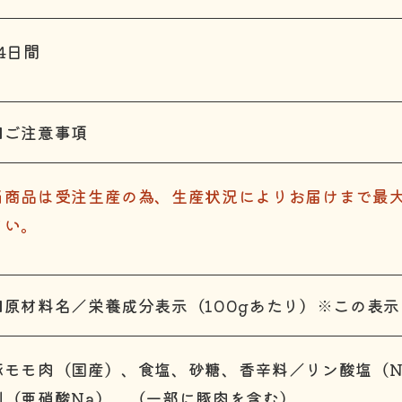
14日間
■ご注意事項
当商品は受注生産の為、生産状況によりお届けまで最大
さい。
■原材料名／栄養成分表示（100gあたり）※この表
豚モモ肉（国産）、食塩、砂糖、香辛料／リン酸塩（N
剤（亜硝酸Na）、（一部に豚肉を含む）