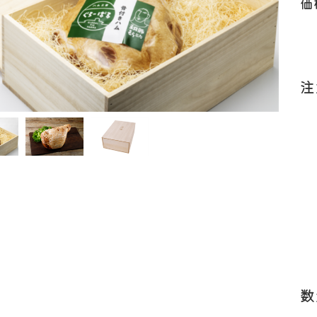
価
工品
ナ
ソーセージ
バラ
アイスバイン
ヒレ
惣菜・レトル
こま切れ
加工品の
注
ト
・ひき肉
ギフト
数