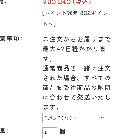
¥30,240
(税込)
格:
[ポイント還元 302ポイン
ト〜]
ト
味付け肉
意事項:
ご注文からお届けまで
・ホルモン
最大47日程かかりま
す。
通常商品と一緒に注文
された場合、すべての
商品を受注商品の納期
に合わせて発送いたし
ます。
量:
個