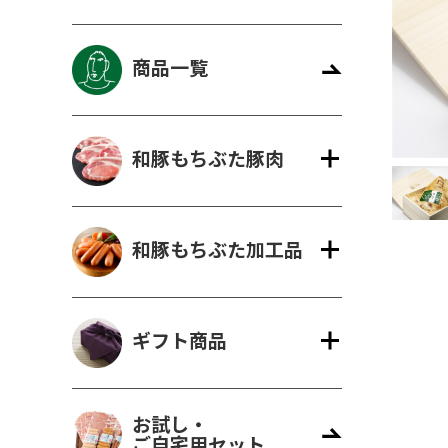
商品一覧
ギフト一覧
ロース
ハム
肩ロース
ベーコン
精肉と加
ウィン
モモ
精肉のギフト
のギフ
和豚もちぶた豚肉
和豚もちぶた加工品
ギフト商品
お試し・
ご自宅用セット