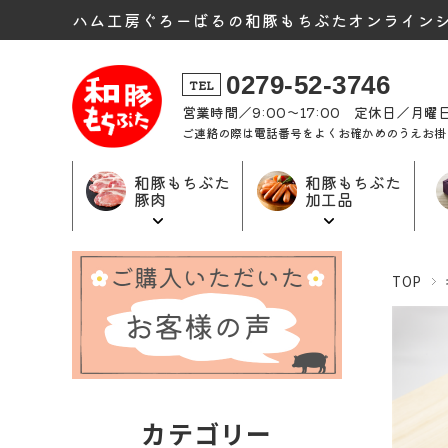
ハム工房ぐろーばるの和豚もちぶたオンライン
0279-52-3746
TEL
営業時間／9:00〜17:00 定休日／月
ご連絡の際は電話番号をよくお確かめのうえお掛
和豚もちぶた
和豚もちぶた
豚肉
加工品
和豚もちぶた
和豚もちぶた
ギフト商品
TOP
加工品トップ
豚肉トップ
トップ
カテゴリー