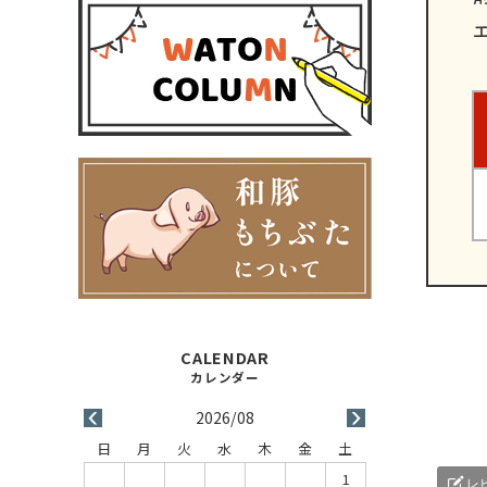
エ
2026/08
日
月
火
水
木
金
土
1
レ