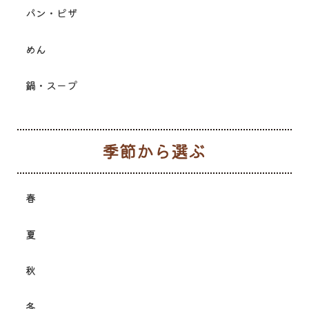
パン・ピザ
めん
鍋・スープ
季
春
夏
秋
冬