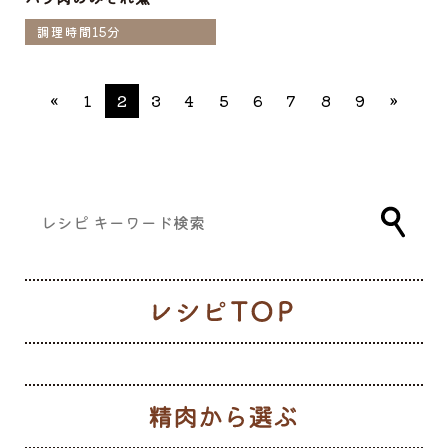
調理時間15分
«
1
2
3
4
5
6
7
8
9
»
レ
生