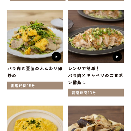
バラ肉と豆苗のふんわり卵
レンジで簡単！
炒め
バラ肉とキャベツのごまポ
ン酢蒸し
調理時間15分
調理時間10分