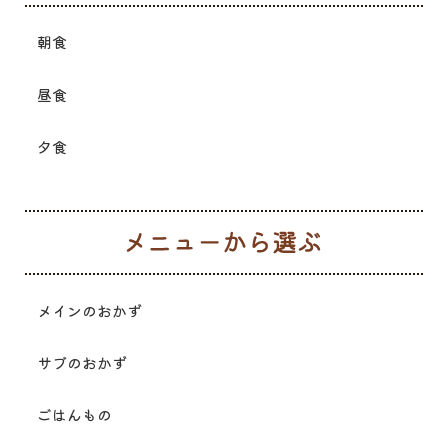
朝食
昼食
夕食
メ
メインのおかず
サブのおかず
ごはんもの