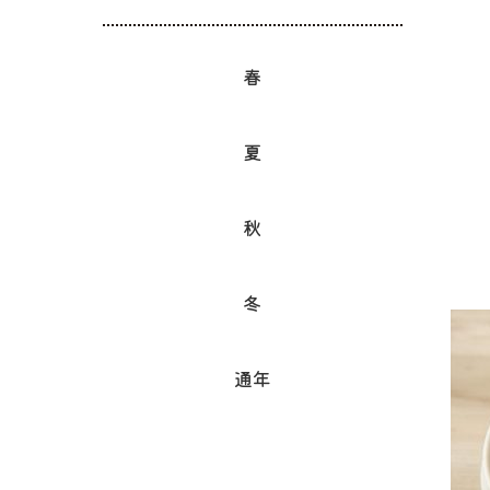
春
夏
秋
冬
通年