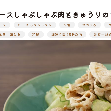
ースしゃぶしゃぶ肉ときゅうりの
ース
ロース しゃぶしゃぶ
夕食
おつまみ
ぶ
工品
ナ
ソーセージ
バラ
アイスバイン
ヒレ
惣菜・レトル
こま切れ
加工品の
える・漬ける
和風
調理時間 15分以内
栄養士監
ト
・ひき肉
ギフト