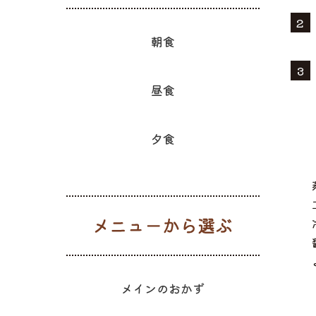
朝食
昼食
夕食
メニューか
メインのおかず