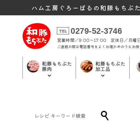
ハム工房ぐろーばるの和豚もちぶ
0279-52-3746
TEL
営業時間／9:00～17:00 定休日／月
ご連絡の際は電話番号をよくお確かめのうえお掛
和豚もちぶた
和豚もちぶた
豚肉
加工品
和豚もちぶた
和豚もちぶた
ギフト商品
加工品トップ
豚肉トップ
トップ