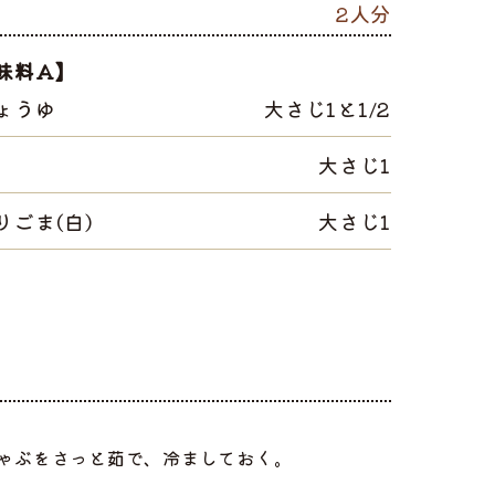
2人分
味料A】
ょうゆ
大さじ1と1/2
大さじ1
りごま(白)
大さじ1
しゃぶをさっと茹で、冷ましておく。