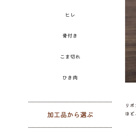
ヒレ
骨付き
こま切れ
ひき肉
リボ
加工品から
ほど