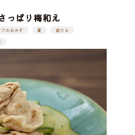
さっぱり梅和え
サブのおかず
夏
茹でる
ト
味付け肉
修
・ホルモン