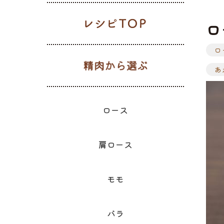
レシピTOP
ロ
ロ
生肉から選
ギフト一覧
ロース
ハム
肩ロース
ベーコン
精肉と加
ウィン
モモ
精肉のギフト
あ
のギフ
ロース
肩ロース
モモ
バラ