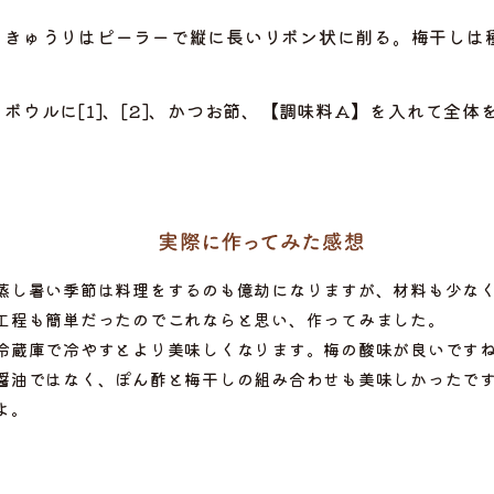
きゅうりはピーラーで縦に長いリボン状に削る。梅干しは
ボウルに[1]、[2]、かつお節、【調味料A】を入れて全
蒸し暑い季節は料理をするのも億劫になりますが、材料も少な
工程も簡単だったのでこれならと思い、作ってみました。
ら選ぶ
冷蔵庫で冷やすとより美味しくなります。梅の酸味が良いです
醤油ではなく、ぽん酢と梅干しの組み合わせも美味しかったで
よ。