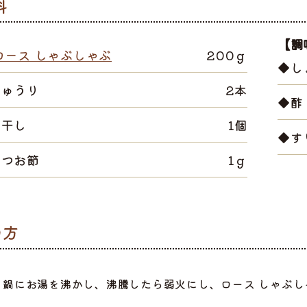
【調
ロース しゃぶしゃぶ
200ｇ
◆し
きゅうり
2本
◆酢
梅干し
1個
◆す
かつお節
1ｇ
選ぶ
鍋にお湯を沸かし、沸騰したら弱火にし、ロース しゃぶ