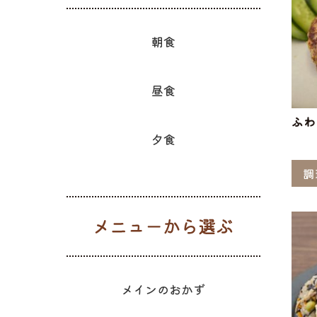
朝食
昼食
ふわ
夕食
調
メニューか
メインのおかず