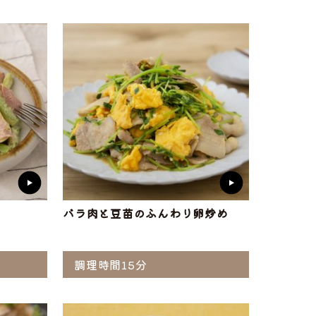
ト
味付け肉
・ホルモン
バラ肉と豆苗のふんわり卵炒め
調理時間15分