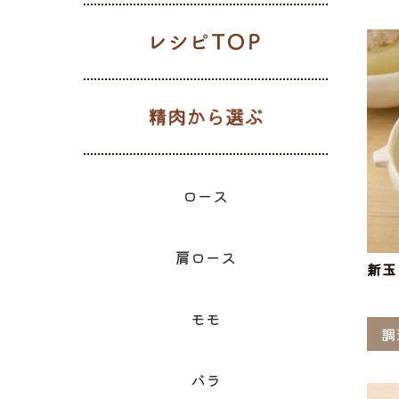
レシピTOP
生肉から選
ギフト一覧
ロース
ハム
肩ロース
ベーコン
精肉と加
ウィン
モモ
精肉のギフト
のギフ
ロース
肩ロース
新玉
モモ
調
バラ