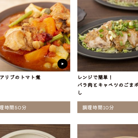
アリブのトマト煮
レンジで簡単！
バラ肉とキャベツのごま
し
理時間50分
調理時間10分
選ぶ