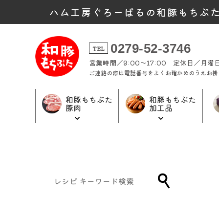
ハム工房ぐろーばるの和豚もちぶ
0279-52-3746
TEL
営業時間／9:00～17:00 定休日／月
ご連絡の際は電話番号をよくお確かめのうえお掛
和豚もちぶた
和豚もちぶた
豚肉
加工品
和豚もちぶた
和豚もちぶた
ギフト商品
加工品トップ
豚肉トップ
トップ