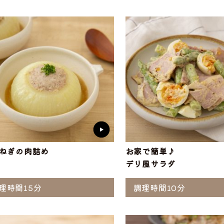
ぶ
工品
ナ
ソーセージ
バラ
アイスバイン
ヒレ
惣菜・レトル
こま切れ
加工品の
ト
・ひき肉
ギフト
ねぎの肉詰め
お家で簡単♪
デリ風サラダ
理時間15分
調理時間10分