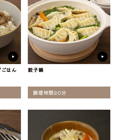
ぜごはん
餃子鍋
調理時間20分