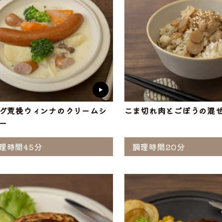
グ荒挽ウィンナのクリームシ
こま切れ肉とごぼうの混
ー
理時間45分
調理時間20分
選ぶ