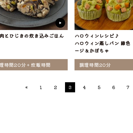
肉とひじきの炊き込みごはん
ハロウィンレシピ♪
ハロウィン蒸しパン 緑色
ージ＆かぼちゃ
理時間20分＋炊飯時間
調理時間20分
«
1
2
3
4
5
6
7
ぶ