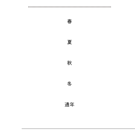
春
夏
秋
冬
通年