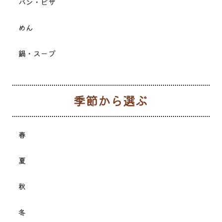
パン・ピザ
めん
鍋・スープ
季
春
夏
秋
冬