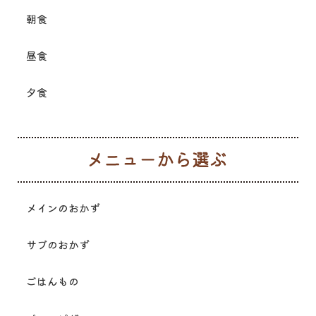
朝食
昼食
夕食
メ
メインのおかず
サブのおかず
ごはんもの