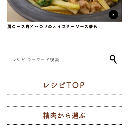
肩ロース肉とセロリのオイスターソース炒め
レ
生