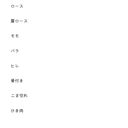
ロース
肩ロース
モモ
バラ
ヒレ
骨付き
こま切れ
ひき肉