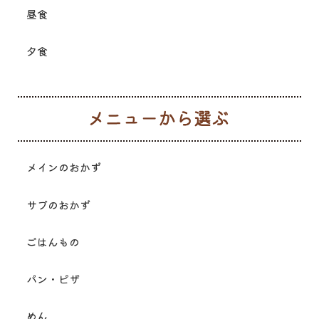
昼食
夕食
メ
メインのおかず
サブのおかず
ごはんもの
パン・ピザ
めん