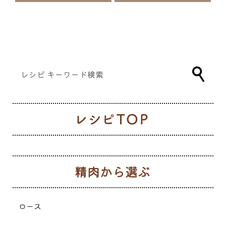
レ
生
ロース