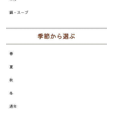
鍋・スープ
季
春
夏
秋
冬
通年