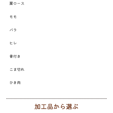
肩ロース
モモ
バラ
ヒレ
骨付き
こま切れ
ひき肉
加