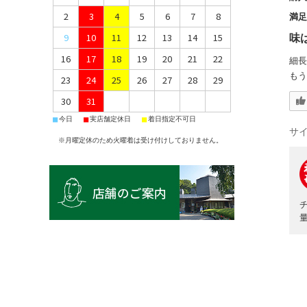
2
3
4
5
6
7
8
満
9
10
11
12
13
14
15
味
16
17
18
19
20
21
22
細長
もう
23
24
25
26
27
28
29
30
31
■
■
■
今日
実店舗定休日
着日指定不可日
サ
※月曜定休のため火曜着は受け付けしておりません。