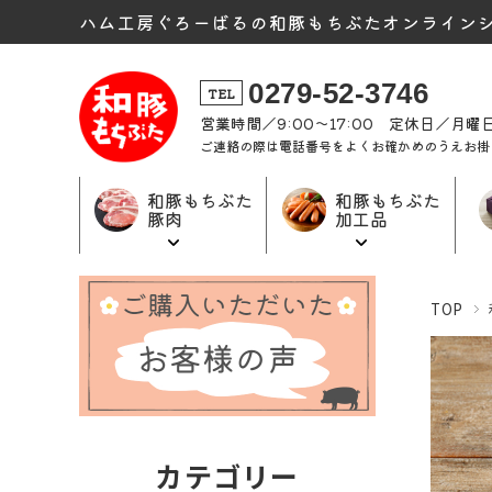
ハム工房ぐろーばるの和豚もちぶたオンライン
0279-52-3746
TEL
営業時間／9:00〜17:00 定休日／月
ご連絡の際は電話番号をよくお確かめのうえお掛
和豚もちぶた
和豚もちぶた
豚肉
加工品
和豚もちぶた
和豚もちぶた
ギフト商品
TOP
加工品トップ
豚肉トップ
トップ
カテゴリー