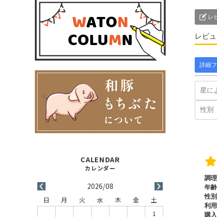
レ
レビュ
詳細フ
調理
2026/08
年齢
性別
日
月
火
水
木
金
土
利用
1
購入