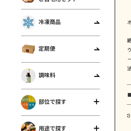
冷凍商品
定期便
調味料
部位で探す
3
用途で探す