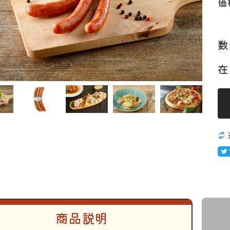
価
数
工品
ナ
ソーセージ
バラ
アイスバイン
ヒレ
惣菜・レトル
こま切れ
加工品の
ト
・ひき肉
ギフト
在
商品説明