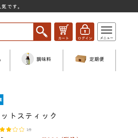
人気です。
品
調味料
定期便
ホットスティック
1件