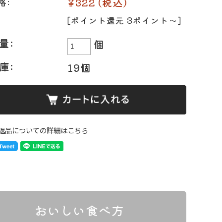
¥322
(税込)
格:
[ポイント還元 3ポイント〜]
量:
個
ト
味付け肉
・ホルモン
庫:
19個
返品についての詳細はこちら
おいしい食べ方