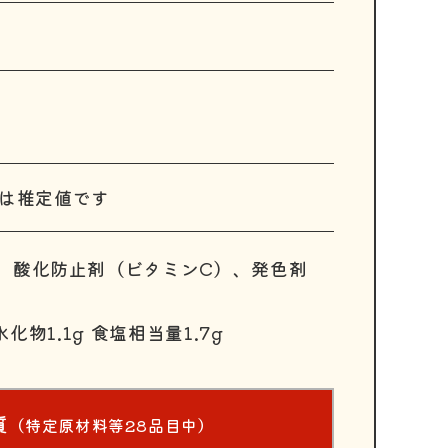
示は推定値です
、酸化防止剤（ビタミンC）、発色剤
水化物1.1g 食塩相当量1.7g
質
（特定原材料等28品目中）