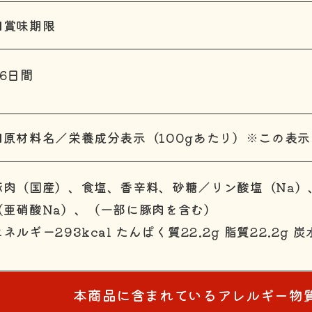
■賞味期限
26日間
■原材料名／栄養成分表示（100gあたり）※この表
豚肉（国産）、食塩、香辛料、砂糖／リン酸塩（Na）
（亜硝酸Na）、（一部に豚肉を含む）
ネルギー293kcal たんぱく質22.2g 脂質22.2g 炭
本商品に含まれているアレルギー物