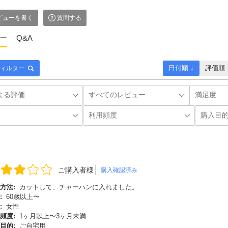
ビューを書く
質問する
ー
Q&A
日付順 ↓
評価順
ィルター
ご購入者様
購入確認済み
方法:
カットして、チャーハンに入れました。
:
60歳以上〜
:
女性
頻度:
1ヶ月以上〜3ヶ月未満
目的:
ご自宅用