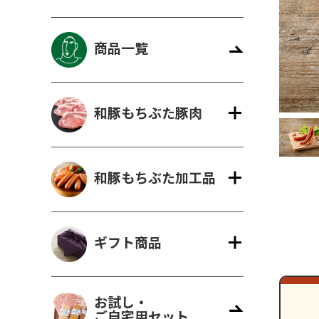
商品一覧
ギフト一覧
ロース
ハム
肩ロース
ベーコン
精肉と加
ウィン
モモ
精肉のギフト
のギフ
和豚もちぶた豚肉
和豚もちぶた加工品
ギフト商品
お試し・
ご自宅用セット