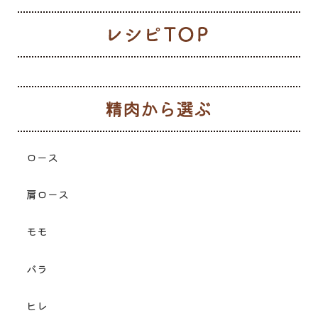
レ
生
ロース
肩ロース
モモ
バラ
ヒレ