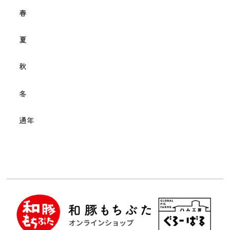
春
夏
秋
冬
通年