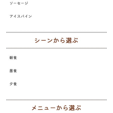
ソーセージ
アイスバイン
シ
朝食
昼食
夕食
メ