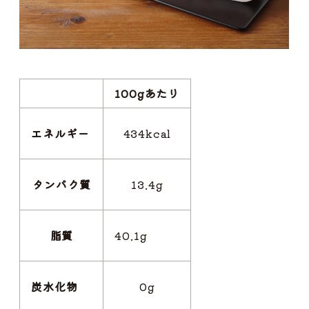
100gあたり
エネルギー
434kcal
タンパク質
13.4g
脂質
40.1g
炭水化物
0g