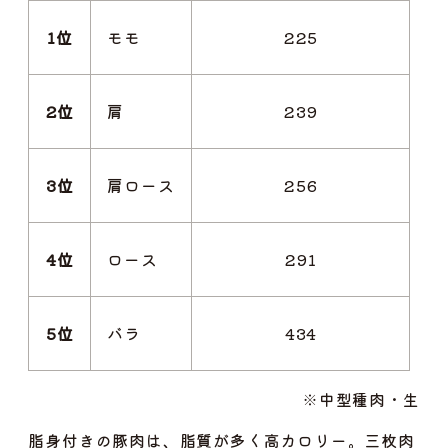
1位
モモ
225
2位
肩
239
3位
肩ロース
256
4位
ロース
291
5位
バラ
434
※中型種肉・生
脂身付きの豚肉は、脂質が多く高カロリー。三枚肉